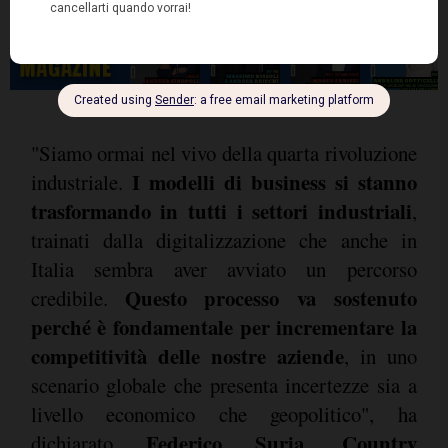
"Siamo ormai nel vivo della quarta rivoluzione
I modelli di business si stanno
industriale.
trasformando in tutti i settori industriali
,
trainati dalla digitalizzazione che anche in
Italia sembra aver avviato un percorso
Questo processo va sostenuto
credibile.
perché è fondamentale per incrementare la
competitività delle nostre aziende
, in uno
scenario globale che presenta incertezze sia a
livello economico che geopolitico", ha
Federico Suria, Country
dichiarato