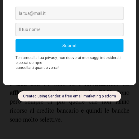
11. E' ancora un livello accettabile e basso, ma
è un primo segnale di cambio di tendenza che
ci auguriamo sia solamente di stabilizzazione e
non di ricaduta.
Con queste tendenze, esiste un rischio di
credito per le PMI?
Distinguiamo. Dal punto di vista del "
credit
crunch
" diciamo che finalmente negli ultimi 2-
è ricominciato ad
3 anni non c'è stato ed
affluire un po' di credito alle PMI
. Sono
però sempre di più quelle che non fanno
ricorso al credito bancario e quindi le banche
sono molto selettive.