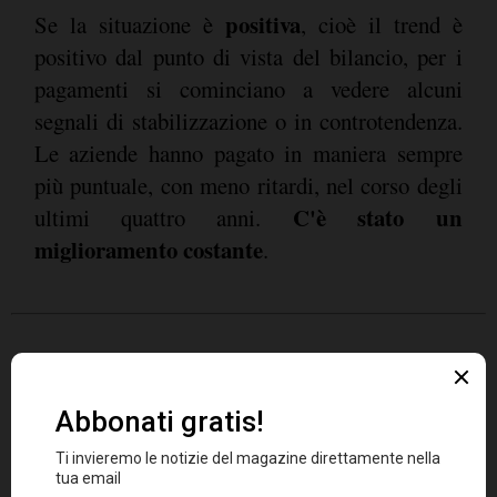
positiva
Se la situazione è
, cioè il trend è
positivo dal punto di vista del bilancio, per i
pagamenti si cominciano a vedere alcuni
segnali di stabilizzazione o in controtendenza.
Le aziende hanno pagato in maniera sempre
più puntuale, con meno ritardi, nel corso degli
C'è stato un
ultimi quattro anni.
miglioramento costante
.
Per la prima volta però, nel corso del primo
semestre del 2018 abbiamo registrato un
aumento dei ritardi di pagamento, che sono
passati da 10,2 giorni medi di ritardo a quasi