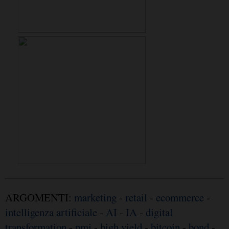
ARGOMENTI:
marketing
-
retail
-
ecommerce
-
intelligenza artificiale
-
AI
-
IA
-
digital
transformation
-
pmi
-
high yield
-
bitcoin
-
bond
-