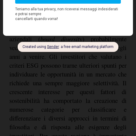
considerano e gestiscono questi fattori,
dedicando attenzione ad aspetti come una
governance solida, il cambiamento climatico e
la diversità nella composizione degli organi
aziendali (
board diversity
) probabilmente
vedranno rafforzata la propria posizione negli
anni a venire. Gli investitori che valutano i
criteri ESG possono trarne ulteriori spunti per
individuare le opportunità in un mercato che
richiede una sempre maggiore selettività. Il
crescente interesse per questi fattori di
sostenibilità ha comportato la creazione di
numerose categorie per classificare e
differenziare i diversi approcci in termini di
filosofia e di risposta alle esigenze degli
investitori. Per questa ragione è importante