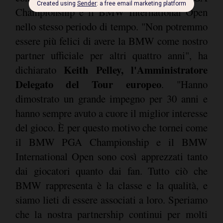
Championship e il BMW International Open
nello stesso periodo di tempo. "Non potremmo
essere più felici di avere la BMW come nostro
partner ufficiale per altri quattro anni", ha
Keith Pelley, l'Amministratore
dichiarato
Delegato del Tour europeo
. "Hanno
dimostrato un grande impegno per 30 anni e
hanno sempre avuto a cuore il miglior interesse
del gioco. È per questo motivo che tornei come
il BMW PGA Championship e il BMW
International Open sono così apprezzati tanto
dai giocatori quanto dai fan. Tutto ciò che
BMW rappresenta è la classe e la qualità, e
siamo lieti di essere associati a loro. Speriamo
che la nostra partnership continui per molti