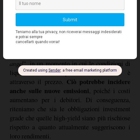
3.100 miliardi di dollari, ogni flessione
equivalente genererebbe almeno 150
miliardi di dollari dei cosiddetti "
fallen
angel
". Sarebbe una cifra enorme da
assorbire, per un universo high yield che
vale 1.300 miliardi di dollari
. L'unico modo
in cui il mercato può assorbire questi "
fallen
angel
", in un momento in cui le condizioni di
liquidità saranno probabilmente tese, è
Ciò potrebbe incidere
attraverso il prezzo.
anche sulle nuove emissioni
, poiché i costi
aumentano per i debitori. Di conseguenza,
riteniamo che sia le obbligazioni investment
grade che quelle high-yield siano più rischiose
rispetto a quanto attualmente suggeriscono i
loro rendimenti.