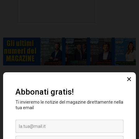
Nelle precedenti flessioni di mercato, circa
il 5-10% del debito statunitense con rating
BBB è stato oggetto di downgrade
, per un
valore di circa 60-80 miliardi di dollari in
n base alla dimensione attuale del
media. I
mercato delle obbligazioni BBB, pari a