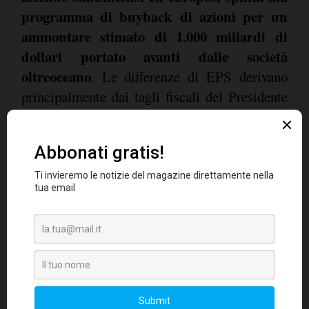
programma di buyback di azioni per un
ammontare stimato di 1.000 miliardi di
dollari portato avanti dalle società
oltreoceano
. Le differenze di EPS derivano
principalmente dai tagli fiscali del Presidente
Trump e dai riacquisti, a cui si deve in ultima
analisi la significativa escalation del debito
societario statunitense. In aggiunta, non siamo
sorpresi nel constatare la forza del dollaro, in
parte finanziata da vendite consistenti
sull'Europa. Le stime sui riscatti di fondi nel
corso di quest'anno hanno raggiunto i 22
miliardi di euro, data la crescita più
consistente degli utili statunitensi, le
preoccupazioni legate al commercio