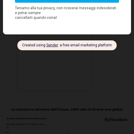
internazionale e la solita irrequietezza politica
dell'Europa.