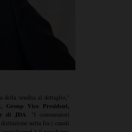
 della vendita al dettaglio,"
l, Group Vice President,
gy di JDA
. "I consumatori
istinzione netta fra i canali
 l'omnichannel è il paradigma