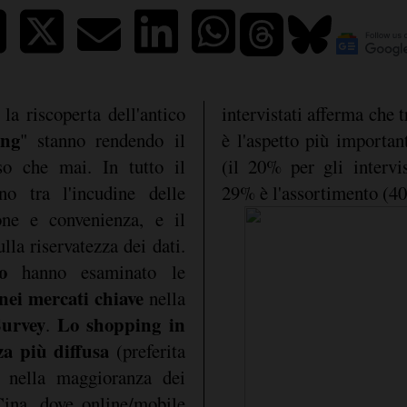
la riscoperta dell'antico
intervistati afferma che t
ing
" stanno rendendo il
è l'aspetto più importan
o che mai. In tutto il
(il 20% per gli intervis
no tra l'incudine delle
29% è l'assortimento (40
ione e convenienza, e il
lla riservatezza dei dati.
o
hanno esaminato le
nei mercati chiave
nella
urvey
Lo shopping in
.
za più diffusa
(preferita
) nella maggioranza dei
Cina, dove online/mobile