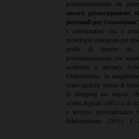
personalizzazione da part
ancora preoccupazioni cir
personali per l'esecuzione
e
i consumatori che i retai
intervistati cinesi ha detto 
tecnologie emergenti per det
grado di fornire un 
personalizzazione, pur mante
sicurezza e privacy richi
Globalmente, la maggioranz
usato qualche forma di tecn
lo shopping nei negozi, ch
sconti digitali (49%) o di r
e servizio personalizzato
fidelizzazione (26%). I