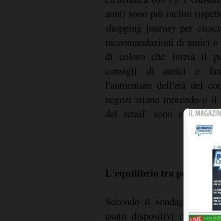
anni) sono più inclini rispett
shopping journey per ciascu
raccomandazioni di amici o 
di coloro che inizia il p
consigli di amici e fam
l'aumentare dell'età dei co
negozi stiano morendo o il 
del retail' sono esagerazi
L'equilibrio tra personali
Secondo il sondaggio, il 4
usato dispositivi o serviz