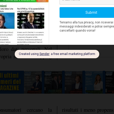
opping journey
(per
e page di Google, Tmall
onsumatori usa tali servizi
cquisti. I consumatori in
ad abbracciare le nuove
 le transazioni, ma hanno
 loro dati personali. Nel
ropria storia di shopping
nsumatori cercano la
risultati i meno propens