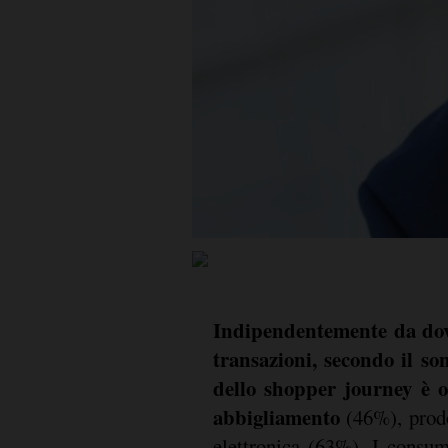
Indipendentemente da dove
transazioni, secondo il s
dello shopper journey è o
abbigliamento
(46%), prodo
elettronica (63%). I consum