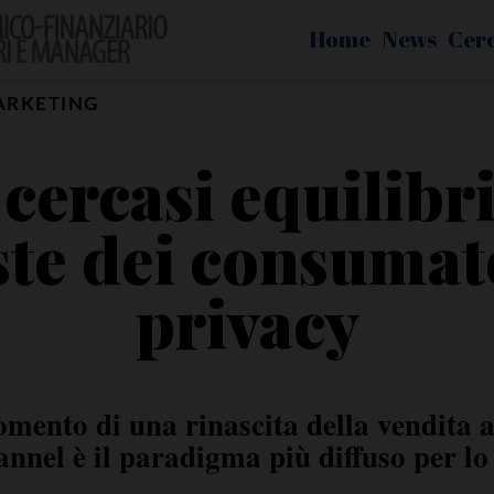
Home
News
Cer
ARKETING
 cercasi equilibri
ste dei consumato
privacy
omento di una rinascita della vendita 
nnel è il paradigma più diffuso per l