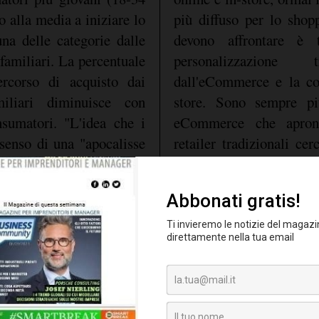
o alla media a iniziare lo
più diffuso per lo shopp
na delle categorie dalle
devono affrontare è t
familiari. La percentuale
personalizzazione t
ercorso di acquisto dai
dall'eCommerce e la co
iliari diminuisce con
store. Sono sempre p
nsumatori. "L'idea che i
eCommerce che aprono
senso di una "apocalisse
retailer tradizionali cer
oni. Invece, questo è il
presenza digitale".
online e in-store, ad esem
zzazione e privacy
online, venga utilizza
migliore e più personal
0% degli intervistati ha
per il 75% degli intervist
comando vocale
i a
per