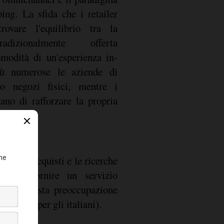
ing. La sfida che i retailer
rovare l'equilibrio tra la
radizionalmente offerta
modità di un'esperienza in-
iù numerose le aziende di
 negozi fisici, mentre i
cano di rafforzare la propria
pio gli acquisti e le ricerche
ta per fornire un servizio
izzato desta preoccupazione
ati (77% per gli italiani).