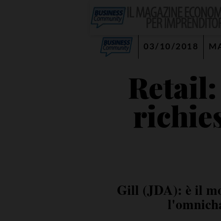
03/10/2018
M
Retail:
richie
Gill (JDA): è il m
l'omnicha