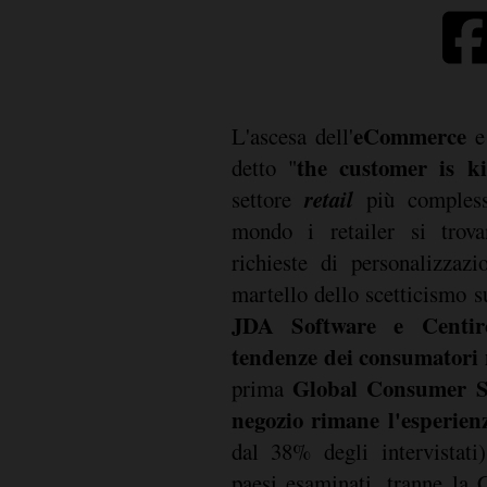
eCommerce
L'ascesa dell'
e 
the customer is k
detto "
retail
settore
più compless
mondo i retailer si trova
richieste di personalizzaz
martello dello scetticismo su
JDA Software e Centir
tendenze dei consumatori 
Global Consumer S
prima
negozio rimane l'esperien
dal 38% degli intervistati
paesi esaminati, tranne la 