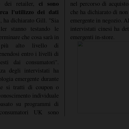
ci sono
e dei retailer,
nel percorso di acquisto
ca l'utilizzo dei dati
che ha dichiarato di non
", ha dichiarato Gill. "Sia
mergente in negozio. Al contrario, oltre il 90% degli
ler stanno testando le
di avvalersi di tecnologie
erminare che cosa sarà in
emergenti in-store.
più alto livello di
nendosi entro i livelli di
esti dai consumatori".
a degli intervistati ha
ologia emergente durante
e si tratti di coupon o
iconoscimento individuale
 basato su programmi di
 consumatori UK sono