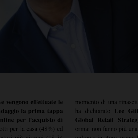
 vengono effettuate le
momento di una rinascita
ondaggio la prima tappa
Lee Gil
ha dichiarato
nline per l'acquisto di
Global Retail Strate
tti per la casa (48%) ed
ormai non fanno più una d
atori più giovani (18-34
online e in-store, ormai