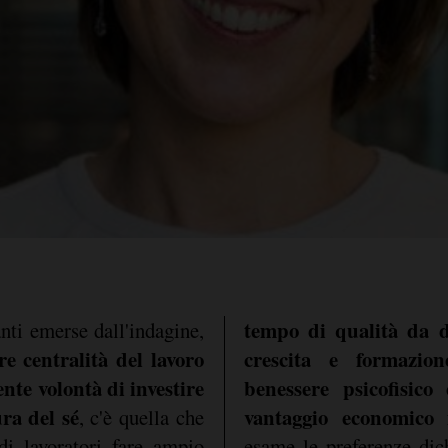
tempo di qualità da d
anti emerse dall'indagine,
e centralità del lavoro
crescita e formazio
cente volontà di investire
benessere psicofisico
ura del sé
vantaggio economico 
, c'è quella che
di lavoratori fare ampio
esame le preferenze dichi