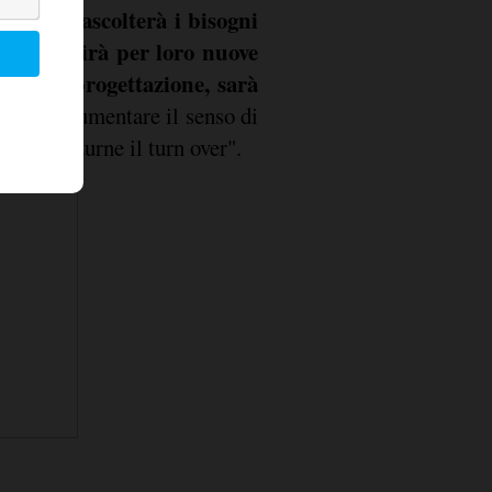
Solo chi ascolterà i bisogni
 e costruirà per loro nuove
li nella progettazione, sarà
e vedrà aumentare il senso di
ità di ridurne il turn over".