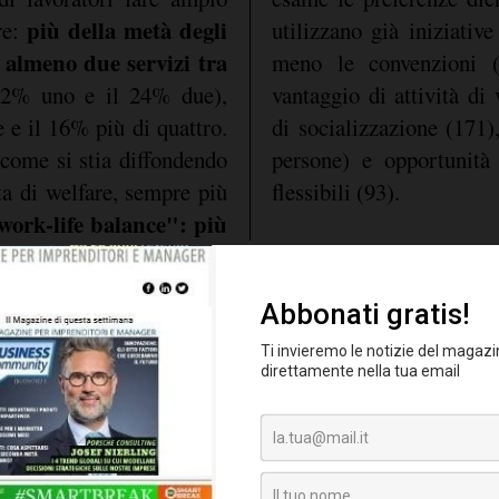
più della metà degli
re:
utilizzano già iniziativ
i, almeno due servizi tra
meno le convenzioni (pa
32% uno e il 24% due),
vantaggio di attività di 
e e il 16% più di quattro.
di socializzazione (171)
come si stia diffondendo
persone) e opportunità 
ata di welfare, sempre più
flessibili (93).
ork-life balance": più
 già in atto
prevedere sempre più in
e destinato
e alla crescita dell
ispetto alle generazioni
quanto percepito dai loro
dimensione lavorativa
il lavoro non è più mera
personale e di conciliazi
ponente totalizzante
e
sempre più evidente 
uno strumento
iuttosto
preconfezionate e ugua