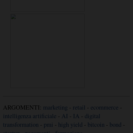
ARGOMENTI:
marketing
-
retail
-
ecommerce
-
intelligenza artificiale
-
AI
-
IA
-
digital
transformation
-
pmi
-
high yield
-
bitcoin
-
bond
-
startup
-
pagamenti
-
formazione
-