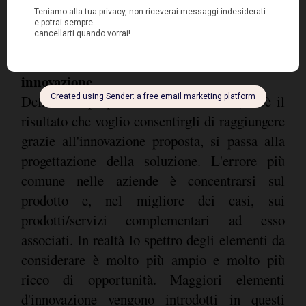
status, superiore rispetto a quello dei prodotti
concorrenti?"
2. Rendere "completa" la propria
innovazione
Definita la proposta da fare al cliente, cioè il
risultato che voglio consentirgli di raggiungere
grazie all'innovazione proposta, si passa alla
progettazione della soluzione. L'errore più
comune nelle aziende è concentrarsi sul
prodotto e, nel migliore dei casi, sui
prodotti/servizi complementari ad esso
associati. In realtà lo spettro degli elementi da
considerare è molto più ampio e molto più
ricco di opportunità. Maggiori elementi
d'innovazione vengono introdotti in questi