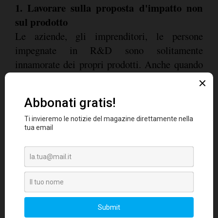
1. Lavorare sulla proposta d'impatto non
sul prodotto
Le aziende, gli imprenditori, le persone
impegnate in R&D sono solitamente
innamorate dei propri prodotti. Anche quando
vogliono innovare cercano sempre di
rispondere alla domanda "come posso
migliorare il mio prodotto?". Questa domanda
non porta a risultati apprezzabili quando si
parla d'innovazione ad alto impatto. Le aziende
che innovano continuamente con successo
partono da una domanda che guida
costantemente tutti i loro sforzi d'innovazione:
"Come posso proporre ai miei clienti un
risultato in termini funzionali, emotivi o di