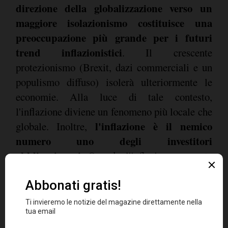
direzione della globalizzazione verso un
maggiore isolazionismo costituisce una
preoccupazione più grande per i futuri
trend inflazionistici
. Il crescente
protezionismo (Brexit, dazi commerciali e un
populismo diffuso) isolerà ulteriormente le
economie. Alla luce di tale contesto,
l'inflazione diviene un fenomeno più locale che
l'inflazione è il nemico
globale. Inoltre,
numero uno degli investitori
obbligazionari
. Quando l'inflazione aumenta
più del previsto, gli investitori obbligazionari
possono perdere del denaro. Ciò ha delle
ripercussioni anche sulla politica monetaria.