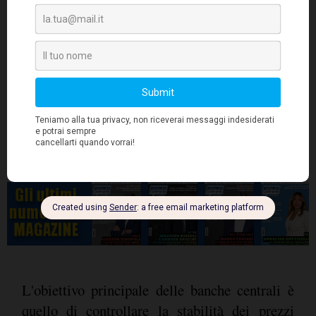
L'obiettivo principale delle banche centrali è
quello di controllare la stabilità dei prezzi