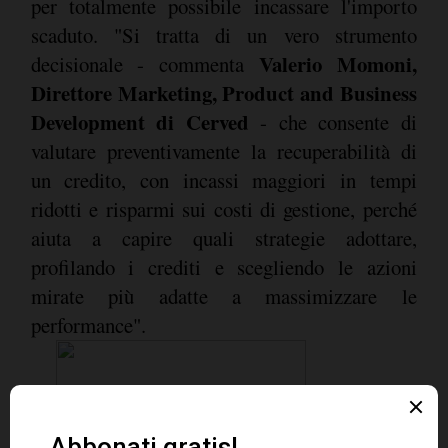
per totalmente possibile incassare l'importo
scaduto. "Si tratta di un vero strumento
Valerio Momoni,
decisionale - commenta
Direttore Marketing, Product and Business
Development di Cerved
- che consente di
valutare preventivamente la recuperabilità di
un credito, con incassi maggiori in tempi
ridotti e risparmi sui costi di gestione, perché
aiuta a capire quali strategie adottare,
profilando i crediti e scegliendo le azioni
mirate più adatte a massimizzare le
performance".