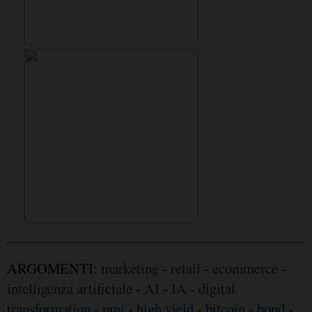
ARGOMENTI:
marketing
-
retail
-
ecommerce
-
intelligenza artificiale
-
AI
-
IA
-
digital
transformation
-
pmi
-
high yield
-
bitcoin
-
bond
-