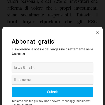
valori personali, e del 72% di investitori che
afferma di volere che i propri investimenti
i
siano socialmente responsabili. Tuttavia,
fund buyer riportano che gli ESG
potrebbero non ottenere il riconoscimento
che meritano
e solo quattro professionisti su
dieci (40%) dichiarano che i fattori ESG sono
integrati nei processi di investimento delle loro
società. Alcuni degli ostacoli percepiti che
impediscono l'implementazione degli ESG
sono la mancanza di trasparenza (42%), i
conflitti tra i rendimenti a breve termine e gli
obiettivi di sostenibilità a lungo termine e il
potenziale impatto ambientale di società che
vendono investimenti come fossero ESG ma
che non rispettano gli standard (37%).