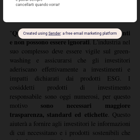
Questi risultati sono abbastanza eclatanti
"
e non possono essere ignorati
. L'industria nel
suo complesso deve essere vigile sul green-
washing e assicurarsi che gli investitori
aderiscano effettivamente a investimenti e
impatti dichiarati dai prodotti ESG. I
cosiddetti prodotti di investimento
responsabile sono oggi numerosi, per questo
sono necessari maggiore
motivo
trasparenza, standard ed etichette
. Questo
aiuterà a fornire agli investitori le informazioni
di cui necessitano e i prodotti sostenibili che