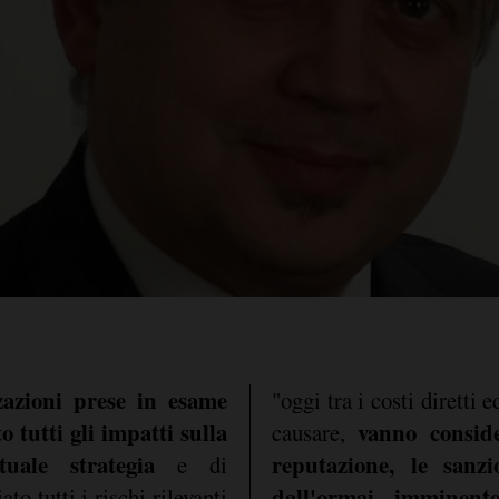
zazioni prese in esame
"oggi tra i costi diretti 
o tutti gli impatti sulla
vanno consid
causare,
tuale strategia
reputazione, le sanz
e di
dall'ormai imminent
o tutti i rischi rilevanti