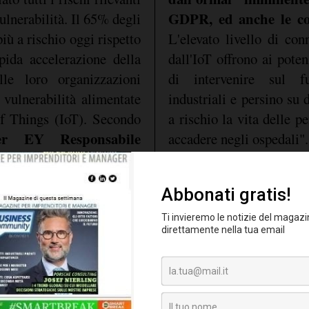
GDPR, ed anche le co
ulnerabilità. Il 65% degli
più a rischio oggi rispetto
L'elevato livello di con
pida accelerazione della
dall'IoT offrono ai potenz
elle loro organizzazioni
di intervenire sul f
 vulnerabilità alimentate
industriali e persino su 
 of Things (IoT). Secondo
a rischio la vita delle 
ner EY Responsabile
accadere negli ospedali".
, Spagna e Portogallo
,
la maggior parte
ano che
informatico non son
 il 90% degli intervistati)
evidenti: il 64% degli i
i propri investimenti
dello scorso anno) aff
ica
: con l'aumento delle
violazione non porta a u
chiedono una risposta più