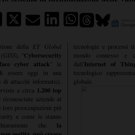
zione della
EY Global
tecnologie e processi ti
Cybersecurity
 (GISS)
, "
mondo connesso e co
face cyber attack
Internet of Thin
" le
dall'
 di essere oggi in una
tecnologico rappresent
o di attacchi informatici.
globale.
1.200 top
erviste a circa
 riconosciute aziende al
 loro preoccupazioni più
curity e come le stanno
la
 chiaramente che
 non gestita, può creare