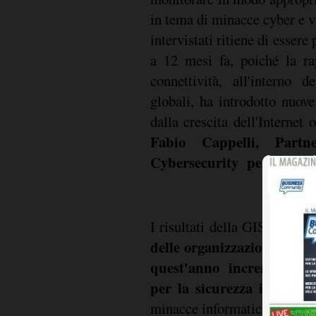
in tema di minacce cyber e v
intervistati ritiene di essere 
a 12 mesi fa, poiché la ra
connettività, all'interno d
globali, ha introdotto nuove
dalla crescita dell'Internet
Fabio Cappelli, Part
Cybersecurity per Italia
I risultati della GISS rivel
delle organizzazioni
(oltre
quest'anno incrementerà 
per la sicurezza informat
minacce informatiche che ri