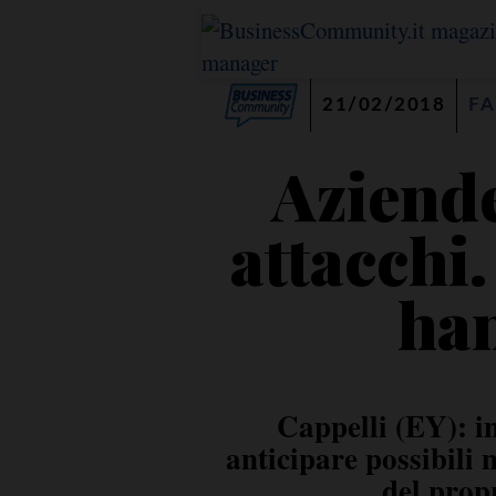
21/02/2018
FA
Aziende
attacchi
ha
Cappelli (EY): i
anticipare possibili 
del propr