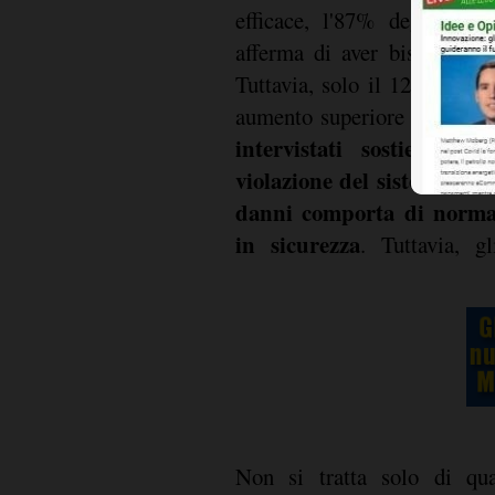
efficace, l'87% degli inter
afferma di aver bisogno de
Tuttavia, solo il 12% preve
aumento superiore al 25% 
intervistati sostiene c
violazione del sistema inf
danni comporta di norma 
in sicurezza
. Tuttavia, g
Non si tratta solo di qua