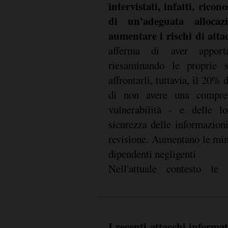
intervistati, infatti, ric
di un'adeguata alloca
aumentare i rischi di atta
afferma di aver appor
riesaminando le proprie s
affrontarli, tuttavia, il 20% 
di non avere una comprens
vulnerabilità - e delle l
sicurezza delle informazioni
revisione. Aumentano le mi
dipendenti negligenti
Nell'attuale contesto le
I recenti attacchi informa