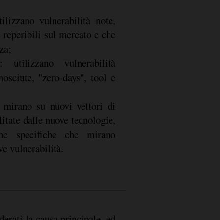
tilizzano vulnerabilità note,
 reperibili sul mercato e che
za;
: utilizzano vulnerabilità
osciute, "zero-days", tool e
 mirano su nuovi vettori di
litate dalle nuove tecnologie,
che specifiche che mirano
ve vulnerabilità.
erati la causa principale, ed