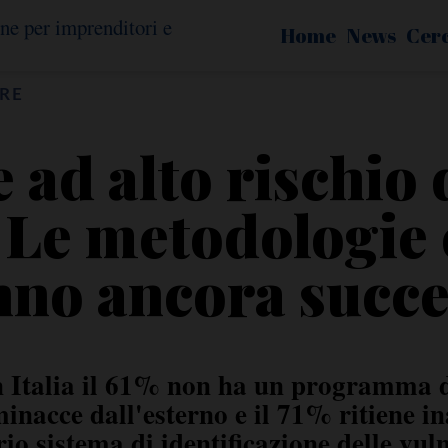
Home
News
Cer
RE
 ad alto rischio 
. Le metodologie 
nno ancora succe
n Italia il 61% non ha un programma di
minacce dall'esterno e il 71% ritiene 
io sistema di identificazione delle vul