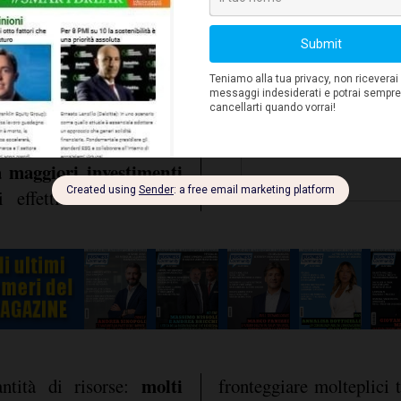
vistati (l'89% in Italia)
l 50% di risorse in più.
de di poter contare su un
Il 76% degli
quest'anno.
he la scoperta di una
ormatico che ha causato
maggiori investimenti
li effetti di un attacco
molti
ntità di risorse:
fronteggiare molteplici t