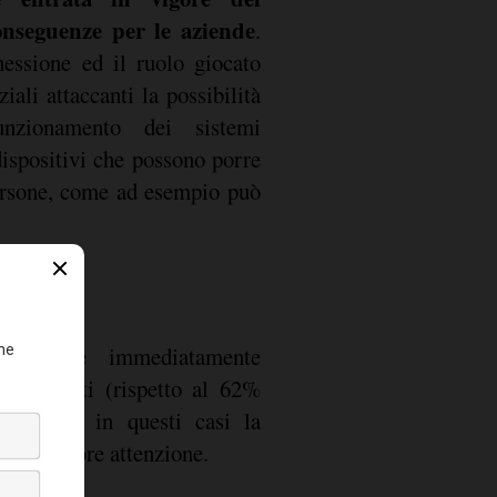
nseguenze per le aziende
.
nessione ed il ruolo giocato
iali attaccanti la possibilità
unzionamento dei sistemi
dispositivi che possono porre
persone, come ad esempio può
o sempre immediatamente
ntervistati (rispetto al 62%
erma che in questi casi la
na maggiore attenzione.