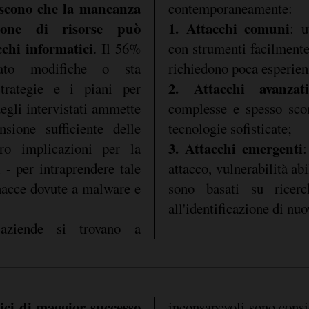
onoscono che la mancanza
contemporaneamente:
zione di risorse può
1. Attacchi comuni
: u
cchi informatici
. Il 56%
con strumenti facilmente
tato modifiche o sta
richiedono poca esperien
2. Attacchi avanzati
trategie e i piani per
degli intervistati ammette
complesse e spesso scon
ione sufficiente delle
tecnologie sofisticate;
3. Attacchi emergenti
oro implicazioni per la
:
 - per intraprendere tale
attacco, vulnerabilità abi
nacce dovute a malware e
sono basati su ricer
all'identificazione di nuo
 aziende si trovano a
tici di maggior successo
inconsapevoli sono consid