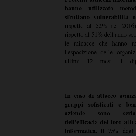
hanno utilizzato metod
sfruttano vulnerabilità n
rispetto al 52% nel 201
rispetto al 51% dell'anno sc
le minacce che hanno ma
l'esposizione delle organi
ultimi 12 mesi. I dip
In caso di attacco avanz
gruppi sofisticati e be
aziende sono seria
dell'efficacia dei loro att
informatica
. Il 75% degli 
dell'identità e di c