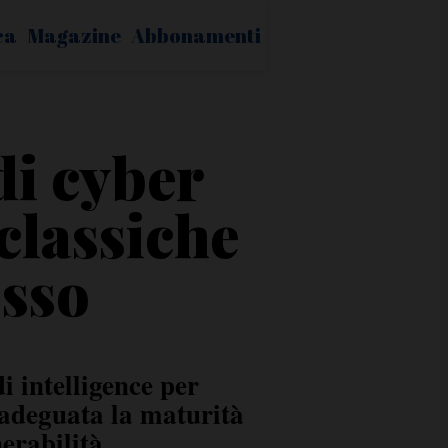
ca
Magazine
Abbonamenti
di cyber
classiche
sso
 intelligence per
inadeguata la maturità
nerabilità