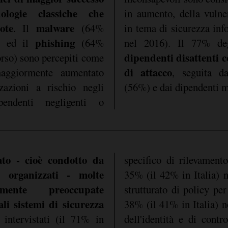
ologie classiche che
in aumento, della vulner
ote
malware
. Il
(64%
in tema di sicurezza in
phishing
6) ed il
(64%
nel 2016). Il 77% deg
dipendenti disattenti 
orso) sono percepiti come
di attacco
ggiormente aumentato
, seguita da
zzazioni a rischio negli
(56%) e dai dipendenti m
endenti negligenti o
ato - cioè condotto da
specifico di rilevamento
n organizzati - molte
35% (il 42% in Italia) 
mente preoccupate
strutturato di policy per
uali sistemi di sicurezza
38% (il 41% in Italia) n
intervistati (il 71% in
ontrollo degli accessi al proprio