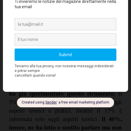
I principali risultati della ricerca
(il
Poco più di un'impresa italiana su quattro
26%) conosce la HR Gamification
solo
, ma
il 6% è informata in modo approfondito
e
ha già sperimentato questo strumento
, il
5% è informata in modo approfondito sugli
aspetti teorici e pratici, mentre il 15% è
Il 46%,
informata solo sugli aspetti teorici.
invece, ne ha letto o sentito parlare ma non