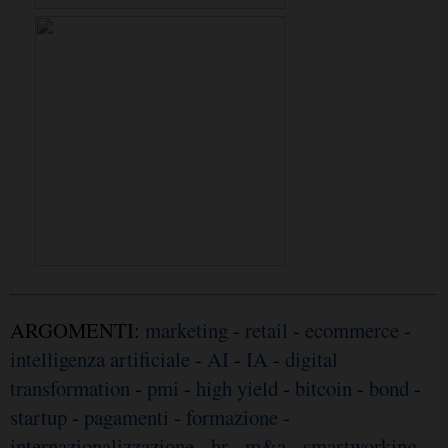
ARGOMENTI:
marketing
-
retail
-
ecommerce
-
intelligenza artificiale
-
AI
-
IA
-
digital
transformation
-
pmi
-
high yield
-
bitcoin
-
bond
-
startup
-
pagamenti
-
formazione
-
internazionalizzazione
-
hr
-
m&a
-
smartworking
-