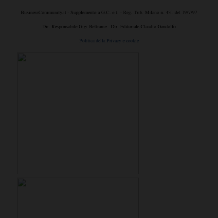
BusinessCommunity.it - Supplemento a G.C. e t. - Reg. Trib. Milano n. 431 del 19/7/97
Dir. Responsabile Gigi Beltrame - Dir. Editoriale Claudio Gandolfo
Politica della Privacy e cookie