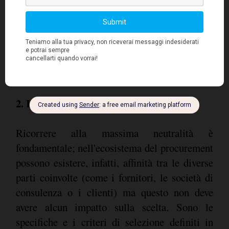
top
" e da ciò che è del tutto inutile. Non è il
numero di funzionalità che conta, infatti, ma
quanto esse sono realmente utili.
2. Indipendenza e obiettività
Ricorrere alla massima neutralità è
fondamentale; nell'ecosistema del procurement
possono esistere, infatti, affinità tra le diverse
parti coinvolte (come i fornitori, le società di
consulenza o i clienti) ma questo non deve
avere alcun impatto sulla scelta. Sono le
specifiche e i criteri di selezione definiti in