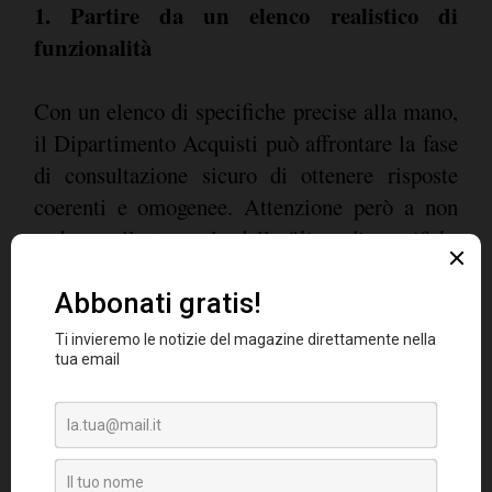
1. Partire da un elenco realistico di
funzionalità
Con un elenco di specifiche precise alla mano,
il Dipartimento Acquisti può affrontare la fase
di consultazione sicuro di ottenere risposte
coerenti e omogenee. Attenzione però a non
cadere nella trappola delle "
liste di specifiche
infinite
"! C'è una sottile differenza tra una
soluzione altamente performante e una
"inutilmente" complessa: la capacità di
selezionare e ordinare i bisogni in ordine di
importanza. Il suggerimento è quindi quello di
dividere ciò di cui non si può assolutamente
fare a meno da ciò che si vorrebbe avere "
on