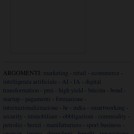
ARGOMENTI:
marketing
-
retail
-
ecommerce
-
intelligenza artificiale
-
AI
-
IA
-
digital
transformation
-
pmi
-
high yield
-
bitcoin
-
bond
-
startup
-
pagamenti
-
formazione
-
internazionalizzazione
-
hr
-
m&a
-
smartworking
-
security
-
immobiliare
-
obbligazioni
-
commodity
-
petrolio
-
brexit
-
manifatturiero
-
sport business
-
sponsor
-
lavoro
-
dipendenti
-
benefit
-
innovazione