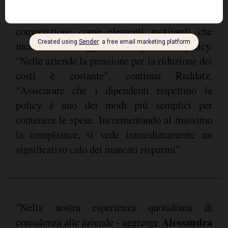
viaggiatori che promuove comportamenti
positivi facendo leva sul gioco e la
competizione come elementi motivanti che
incentivano i viaggiatori a rispettare la policy.
"Nelle aziende la pressione per la riduzione dei
costi è costante", continua Raddatz.
"Assicurare che i dipendenti rispettino la
policy è uno dei modi più semplici per
contenere le spese. Incrementando al massimo
la compliance, si vede immediatamente un
significativo calo dei mancati risparmi".
"Nella nostra esperienza quotidiana di
Alessandra
consulenza alle aziende - aggiunge