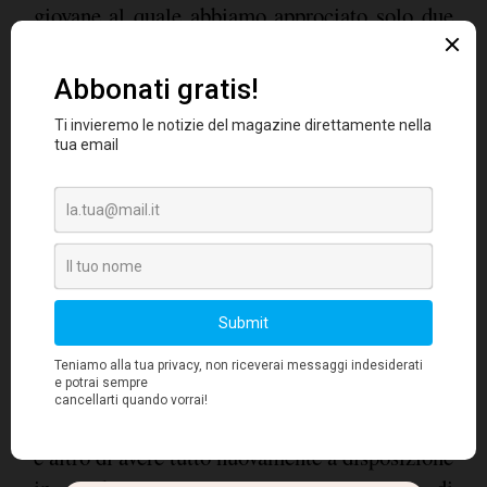
giovane al quale abbiamo approciato solo due
anni fa e che vede il nostro lavoro premiato
anche da parte di Ovum, che ci vede come
leader per la tecnologia di disponibilità e di
Ma come si
protezione dei dati nell'era cloud".
fa a raccontare ai clienti che è necessario
disporre di soluzioni per la business
continuity e sicurezza dei dati?
"L'approccio ai clienti parte spesso da
avere un backup
un'esigenza loro di
-
conclude Zammar -, ma analizzando si scopre
che l'esigenza è proprio quella di avere una
replica di tutte le risorse e dell'infrastruttura.
Instant Recovery
Noi la chiamiamo
, che non
è altro di avere tutto nuovamente a disposizione