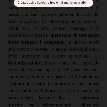
in pochi minuti. Questo è un salto di
paradigma rispetto al passato, perché oggi
nessuna azienda può permettersi di avere dei
fermi macchina. Un altro argomento presso i
clienti che ci offre enormi vantaggi è la
fare le operazioni di test senza
possibilità di
dover fermare i computer
, in questo modo
tutti possono provare le nostre soluzioni senza
dover impattare sul lavoro quotidiano. La
virtualizzazione
, intesa come un approccio
razionale, è ormai superata, nel senso che è una
commodity. Noi siamo partiti da lì e abbiamo
sfruttato le nostre peculiarità in un mondo
come quello dell'informatica che è cambiato
soluzioni
radicalmente, facendo leva su
uniche ed estremamente efficienti
.