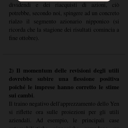
dividendi e dei riacquisti di azioni, ciò
potrebbe, secondo noi, spingere ad un concreto
rialzo il segmento azionario nipponico (si
ricorda che la stagione dei risultati comincia a
fine ottobre).
2) Il momentum delle revisioni degli utili
dovrebbe subire una flessione positiva
poiché le imprese hanno corretto le stime
sui cambi
.
Il traino negativo dell'apprezzamento dello Yen
si riflette ora sulle proiezioni per gli utili
aziendali. Ad esempio, le principali case