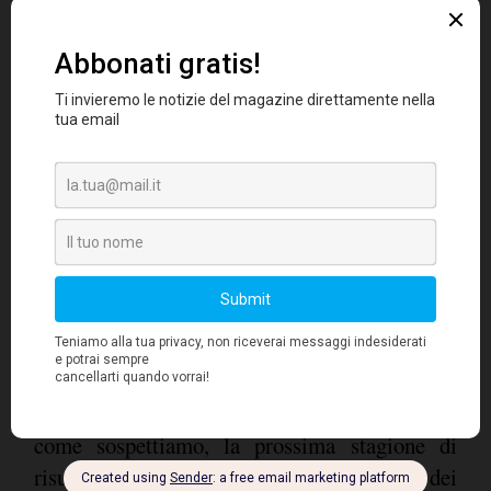
1) Valutazioni interessanti supportate dal
chiaro impegno ad una migliore gestione
del capitale, ossia crescita dei dividendi e
riacquisto dei titoli azionari
.
Nonostante un primo anno di ricorrente
crescita negativa dei profitti dal 2012 - si
prevede infatti un declino dei profitti pari al
10% per il primo trimestre del 2017 - le
società continuano a rialzare i dividendi e ad
incrementare i riacquisti di azioni. Il concreto
impegno verso una migliore gestione del
capitale rappresenta a nostro avviso uno degli
elementi più vantaggiosi per il Giappone. Se,
come sospettiamo, la prossima stagione di
risultati aziendali apporterà nuovi aumenti dei