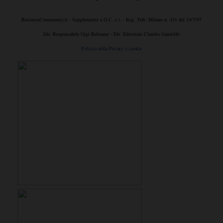
BusinessCommunity.it - Supplemento a G.C. e t. - Reg. Trib. Milano n. 431 del 19/7/97
Dir. Responsabile Gigi Beltrame - Dir. Editoriale Claudio Gandolfo
Politica della Privacy e cookie