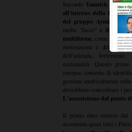
Yannick Jarlaud,
Secondo
all'interno della Busine
del gruppo Ayming
, "i d
il loro r
molte "facce" e
multiforme
, come la percez
motivazione e del loro coi
dell'azienda, fortemente 
nazionalità. Questo primo 
europeo consente di identifi
gestione multiculturale sull
dovrebbero concentrare i pro
L'assenteismo dal punto di
Il primo dato emerso dal
accomuna quasi tutti i Paesi 