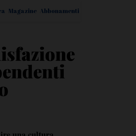
ca
Magazine
Abbonamenti
isfazione
pendenti
o
o
uire una cultura