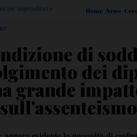
Home
News
Cer
RE
ondizione di sodd
olgimento dei di
ha grande impatt
sull'assenteism
 appare evidente la necessità di costr