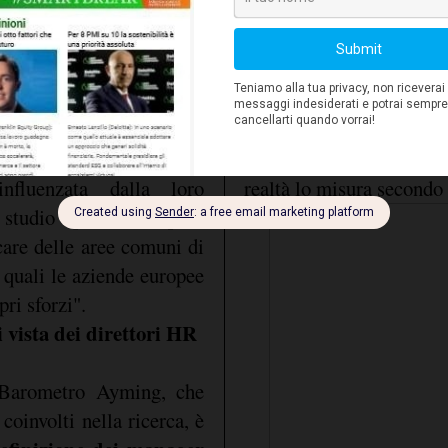
 Direttore dello studio
tipologie di "assenza"
ss Line HR performance
questa voce. Infatti, a
ipendenti europei hanno
direttori HR a livello e
apporto con il lavoro è
tasso di assenteismo nell
il 74% a calcolarlo, l
ione che hanno della loro
Portogallo
nvolgimento all'interno
, non esiste 
influenzata dalla loro
realtà lo misura secondo
studio qualitativo pan-
care delle aree comuni di
e quali le aziende europee
pri sforzi".
 vista dei direttori HR
 Barometro Ayming, che
coinvolti nella ricerca, è