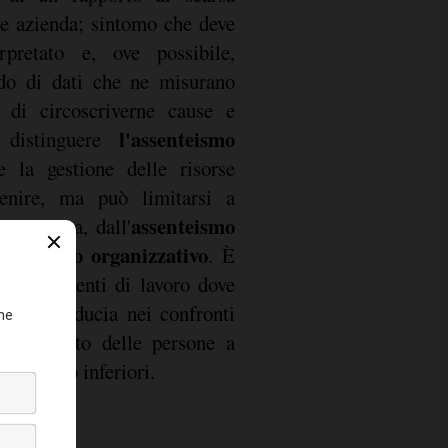
i e azienda; sintomo che deve
erpretato e, ove possibile,
ndo di dati che ne misurano
 di circoscriverne cause e
l'assenteismo
ò distinguere
e la gestione delle risorse
enire, ma può limitarsi a
assenteismo
ù corretta, dall'
i contesto organizzativo
. È
egli ambienti di lavoro dove
azione, fiducia nei confronti
noscimento delle persone a
ssenze sono inferiori.