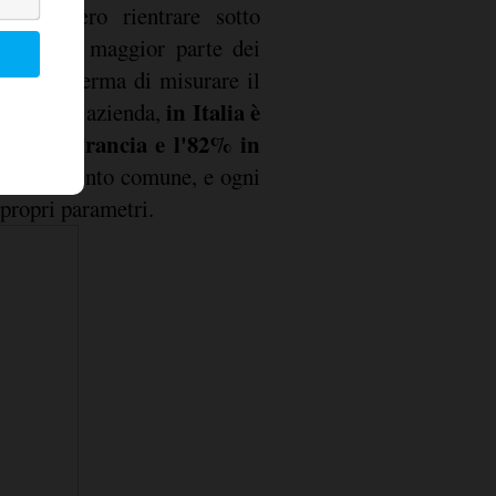
 dovrebbero rientrare sotto
nche se la maggior parte dei
uropeo afferma di misurare il
in Italia è
a propria azienda,
'84% in Francia e l'82% in
uno strumento comune, e ogni
 propri parametri.