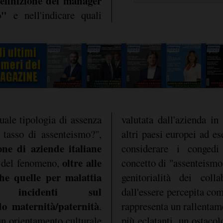
efinizione dei manager
o"
e nell'indicare quali
ale tipologia di assenza
valutata dall'azienda i
l tasso di assenteismo?",
altri paesi europei ad es
ne di aziende italiane
considerare i congedi
oltre alle
 del fenomeno,
concetto di "assenteismo" 
che quelle per malattia
genitorialità dei coll
ale, incidenti sul
dall'essere percepita com
do maternità/paternità
.
rappresenta un rallentamento organizzativo e, nei casi
 un orientamento culturale
llo sviluppo professionale