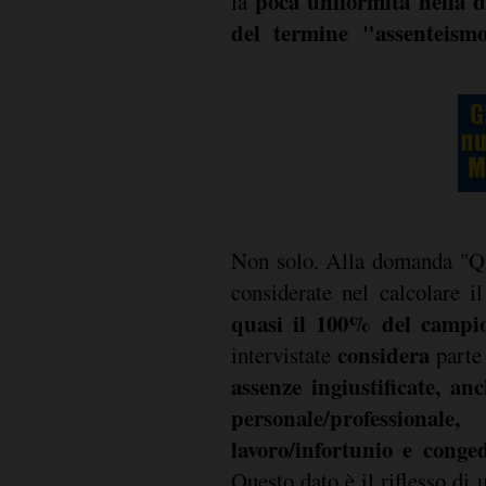
poca uniformità nella d
la
del termine "assenteism
Non solo. Alla domanda "Qu
considerate nel calcolare i
quasi il 100% del campio
considera
intervistate
parte
assenze ingiustificate, an
personale/profession
lavoro/infortunio e conge
Questo dato è il riflesso di
più eclatanti, un ostacolo a