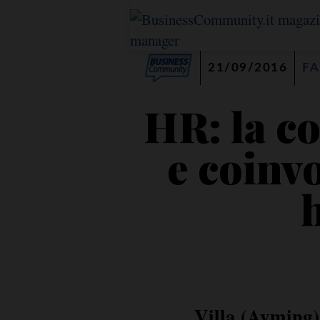
21/09/2016
FA
HR: la c
e coinv
Villa (Ayming):