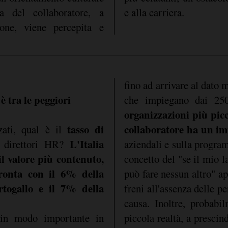
a del collaboratore, a
e alla carriera.
ione, viene percepita e
fino ad arrivare al dato
è tra le peggiori
che impiegano dai 25
organizzazioni più picco
tasso di
collaboratore ha un i
zati, qual è il
L'Italia
i direttori HR?
aziendali e sulla program
l valore più contenuto,
concetto del "se il mio l
ronta con il 6% della
può fare nessun altro" a
togallo e il 7% della
freni all'assenza delle pe
causa. Inoltre, probabi
 in modo importante in
piccola realtà, a prescin