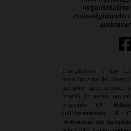
organizzativa 
coinvolgimento d
assicurar
L'assenteismo è uno dei
preoccupazione dei direttor
per poter agire in modo ef
priorità. Per fornire loro s
l'8° Edizio
presentato
sull'Assenteismo
il C
,
Motivazione dei dipenden
prima volta, è stato condotto