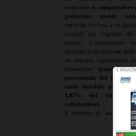
comprendere c
contempo di
gestiscono queste tema
correlate tra loro, e se quest
centrali per l'agenda dei 
umane. L'assenteismo co
rilevante nella gestione dell
un impatto significativo a
Ayming stima
economico:
percentuale del tasso di
costo variabile pari a u
1,87% del totale del
collaboratori
.
Il concetto di "assenteism