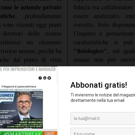
ome le aziende private
fiducia tra collaborator
tiche
, profondamente
essere analizzato, int
i sono ritenuti oggi punti
corretto. Solo dispone
direttori delle risorse
l'impatto e permettono
stituisce un elemento
caratteristiche si pu
"fisiologico"
e risorse umane, perché ha
, sul qual
nche dal punto di vista
umane non può interv
 infatti che un punto
gestirlo nella maniera pi
 assenteismo generi un
legato a motivazioni d
n range dallo 0,3% al
dimostrato infatti che n
la retribuzione dei
esiste senso di collabor
del management e rico
o" - se inteso come uno
tutti i livelli i tassi di a