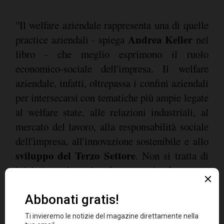
"Il welfare aziendale rappresenta una di quelle
Andrea Keller
practice aziendali - spiega
nel
libro - che meglio esprimono il ruolo
economico-sociale dell'impresa. Il welfare
aziendale, infatti, oltrepassa i confini aziendali
per intersecarsi con tematiche più ampie legate
al welfare state, alle relazioni industriali, al
mercato del lavoro, alla responsabilità sociale
dell'impresa, all'innovazione sostenibile e allo
sviluppo del Terzo Settore
. Non si tratta di
iniziative volte solo ad un generico benessere
dei propri lavoratori in una prospettiva sociale
e con uno spirito di "buonismo". Si tratta di
iniziative per le quali l'azienda alloca risorse