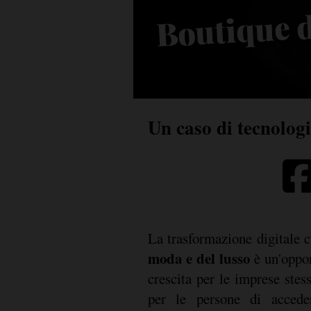
Boutique di
co
Un caso di tecnologi
La trasformazione digitale 
moda e del lusso
è un'oppor
crescita per le imprese stes
per le persone di acced