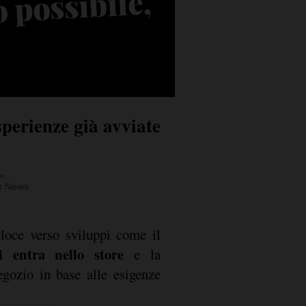
 possibile,
or
sperienze già avviate
loce verso sviluppi come il
i entra nello store
e la
egozio in base alle esigenze