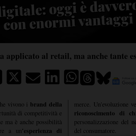
gitale: oggi è davvero
n en
mi vantaggi
a applicato al retail, ma anche tante e
brand della
che vivono i
merce. Un'evoluzione ve
riconoscimento di ch
tunità di competitività e
se ma è anche possibilità
personalizzazione del n
'esperienza di
ere a un
del consumatore.