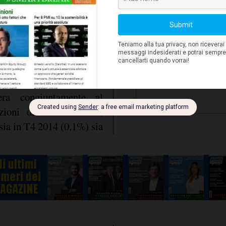
sostenere i
rolio è attesa
zzamento del dollaro
ivamente sulla domanda
del Pil risulterà pari allo
ri. In questo quadro gli
al rafforzamento della
ra congiuntamente al
zioni di finanziamento,
ia in T4 2014 (0,1%) sia