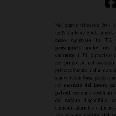
Nel quarto trimestre 2014 (
nell'area Euro è attesa cres
tasso registrato in T3
proseguirà anche nei 
corrente
: il Pil è previsto
nel primo sia nel secondo 
principalmente dalla doman
sua volta dai bassi prezzi en
mercato del lavoro
nel
sa
privati
verranno sostenuti
del reddito disponibile, 
aumenti salariali e dalla bas
caduta del pr
alla recente