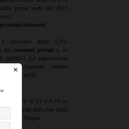
 nella prima metà del 2015
stri).
prossimi trimestri
 cresciuto dello 0,2%,
consumi privati
to dai
e, in
i pubblici. Le esportazioni
ito negativamente mentre
ti è stato nullo.
'anno (0,2% in T1 e 0,3% in
amente anche dalla fine della
n Francia e Spagna.