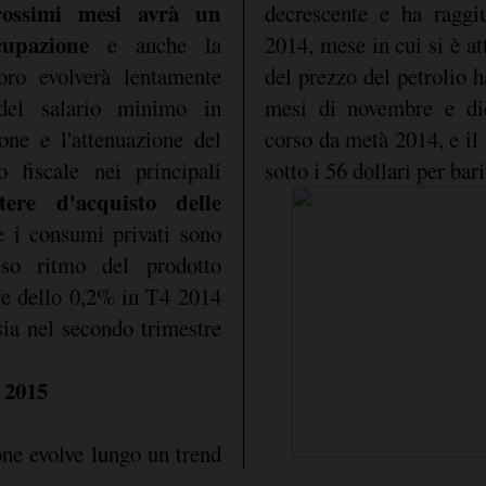
rossimi mesi avrà un
decrescente e ha ragg
ccupazione
e anche la
2014, mese in cui si è at
voro evolverà lentamente
del prezzo del petrolio h
 del salario minimo in
mesi di novembre e dic
one e l'attenuazione del
corso da metà 2014, e il
 fiscale nei principali
sotto i 56 dollari per bari
tere d'acquisto delle
 i consumi privati sono
esso ritmo del prodotto
are dello 0,2% in T4 2014
sia nel secondo trimestre
 2015
ione evolve lungo un trend