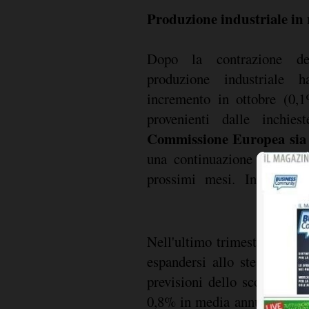
Produzione industriale in 
Dopo la contrazione del
produzione industriale h
incremento in ottobre (0,1
provenienti dalle inchies
Commissione Europea sia
una continuazione del perc
prossimi mesi. In linea c
Nell'ultimo trimestre del 2
espandersi allo stesso rit
previsioni dello scorso otto
0,8% in media annua. Per la