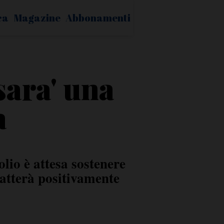
ca
Magazine
Abbonamenti
sara' una
a
lio è attesa sostenere
patterà positivamente