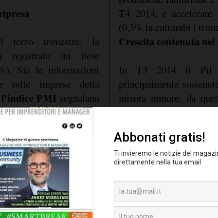
ripresa
T4 2014, e accelerare
(0,3% in entrambi i trime
Crescita contenuta nei 
 terzo trimestre, la
a registrato un lieve
%). Sia le informazioni
In T3 2014 il Pil è
te sulle imprese della
principalmente sostenu
 l'indice PMI
segnalano
misura minore, da quell
orso positivo anche nei
nette hanno contribu
on queste evidenze, la
l'apporto degli investimen
014 l'economia è prevista
nel primo semestre dell
mo di T3, confermando le
T2), condizionati positiv
bre di una crescita dello
crisi delle costruzioni i
 prima metà del 2015, la