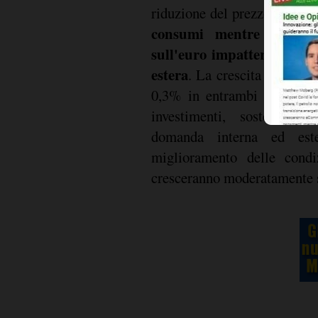
riduzione del prezzo del pet
consumi mentre l'appre
sull'euro impatterà posit
estera
. La crescita prevista 
0,3% in entrambi i trimest
investimenti, sostenuti d
domanda interna ed este
miglioramento delle condi
cresceranno moderatamente s