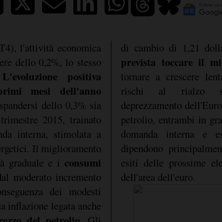
T4), l'attività economica
di cambio di 1,21 doll
prevista toccare il 
cere dello 0,2%, lo stesso
L'evoluzione positiva
.
tornare a crescere len
primi mesi dell'anno
rischi al rialzo so
 espandersi dello 0,3% sia
deprezzamento dell'Euro 
trimestre 2015, trainato
petrolio, entrambi in gra
da interna, stimolata a
domanda interna e es
ergetici. Il miglioramento
dipendono principalment
consumi
rà graduale e i
esiti delle prossime ele
 dal moderato incremento
dell'area dell'euro.
conseguenza dei modesti
sa inflazione legata anche
ezzo del petrolio
. Gli