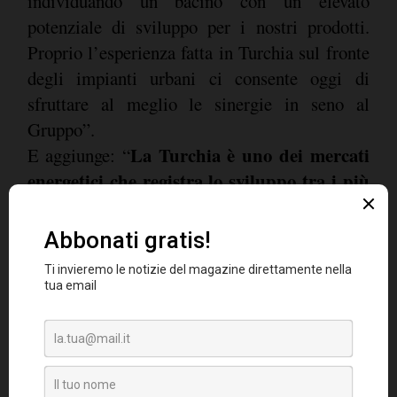
individuando un bacino con un elevato
potenziale di sviluppo per i nostri prodotti.
Proprio l’esperienza fatta in Turchia sul fronte
degli impianti urbani ci consente oggi di
sfruttare al meglio le sinergie in seno al
Gruppo”.
La Turchia è uno dei mercati
E aggiunge: “
energetici che registra lo sviluppo tra i più
veloci in tutto il mondo, grazie ad una forte
crescita economica, che cresce mediamente
del 4/5% ogni anno,
e alle favorevoli politiche
governative, molto attente al tema della
sicurezza energetica e delle fonti rinnovabili.
Leitwind ha seguito da vicino gli sviluppi del
mercato energetico e delle leggi in questo
Paese e oggi, grazie anche alla collaborazione