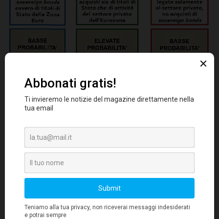
Molte manovre hanno scongiurato negli ultimi
deflazione
anni un pericolo di
, dopo il forte
calo dei prezzi delle commodity. Sul fronte
governativo, l’accelerazione dell’inflazione ha
spinto al rialzo i tassi d’interesse dei titoli di
Stato. Gli acquisti di titoli governativi da parte
spinte
delle Banche centrali hanno attenuato le
rialziste sui tassi
dovute alla ripresa
dell’inflazione. Nel caso statunitense è stato