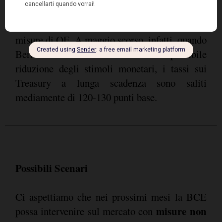
anche possibile misurare quanto la Fed sia
riuscita a contenere il rialzo dei tassi dopo le
misure di QE. A maggio scorso, infatti, quando
Bernanke aveva annunciato la possibile
riduzione degli stimoli monetari, i tassi sui
Treasury a lunga scadenza sono saliti
mediamente di 120-130 punti base.
Possibili Scenari
Ci aspettiamo che nei prossimi mesi la BCE
misure non
possa intervenire sul mercato con