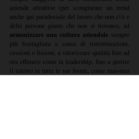
aziende attrattive (per scongiurare un trend
anche qui paradossale del lavoro che non c\'è e
delle persone giuste che non si trovano), ad
armonizzare una cultura aziendale
sempre
più frastagliata a causa di ristrutturazioni,
cessioni e fusioni, a valorizzare qualità fino ad
ora effimere come la leadership, fino a gestire
il talento in tutte le sue forme, come massima
priorità non solo in Italia, ma anche nel resto
del mondo”.
LE 51 AZIENDE CERTIFICATE TOP
EMPLOYERS ITALIA 2014
(in ordine alfabetico)
ABB Italia - Abbott - Accenture - adidas -
Automobili Lamborghini - Autostrade per