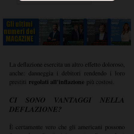
La deflazione esercita un altro effetto doloroso,
anche: danneggia i debitori rendendo i loro
regolati all'inflazione
prestiti
più costosi.
CI SONO VANTAGGI NELLA
DEFLAZIONE?
È certamente vero che gli americani possono