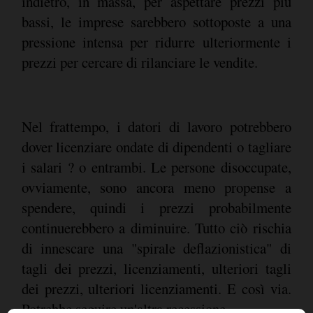
indietro, in massa, per aspettare prezzi più
bassi, le imprese sarebbero sottoposte a una
pressione intensa per ridurre ulteriormente i
prezzi per cercare di rilanciare le vendite.
Nel frattempo, i datori di lavoro potrebbero
dover licenziare ondate di dipendenti o tagliare
i salari ? o entrambi. Le persone disoccupate,
ovviamente, sono ancora meno propense a
spendere, quindi i prezzi probabilmente
continuerebbero a diminuire. Tutto ciò rischia
di innescare una "spirale deflazionistica" di
tagli dei prezzi, licenziamenti, ulteriori tagli
dei prezzi, ulteriori licenziamenti. E così via.
Potrebbe seguire un'altra recessione.