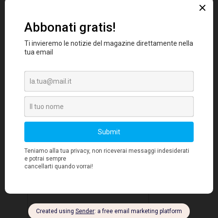
Fu per evitare proprio quel tipo di bruttezza
Banca del
economica che la
Giappone
ricorse ai tassi di interesse negativi
Fed
nel 2016 e perché la
mantenne i tassi
degli Stati Uniti vicini allo zero per sette anni
consecutivi durante e dopo la Grande
Recessione del 2007-2009.