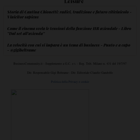
Leisure
Storia di Cantina Chionetti: radici, tradizione e futuro vitivinicolo -
Vinicitor sapiens
Come il cinema svela le tensioni della funzione HR aziendale - Libro
''Dal set all'azienda''
La velocità con cui si impara è un tema di business - Punto e a capo
- @gigibeltrame
BusinessCommunity.it - Supplemento a G.C. e t. - Reg. Trib. Milano n. 431 del 19/7/97
Dir. Responsabile Gigi Beltrame - Dir. Editoriale Claudio Gandolfo
Politica della Privacy e cookie