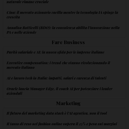
naturale rimane cruciale
Cina: il mercato azionario vacilla mentre la tecnologia IA spinge la
crescita
Annalisa Botticelli (BDO): la consulenza abilita l'innovazione nella
PA e nelle aziende
Fare Business
Parità salariale e AI: la nuova sfida per le imprese italiane
Executive compensation: i trend che stanno rivoluzionando il
mercato italiano
AI e lavoro tech in Italia: impatti, salari e carenza di talenti
Oracle lancia Manager Edge, il coach AI per potenziare i leader
aziendali
Marketing
Il futuro del marketing data stack è l'AI agentica, non il tool
Il tasso di reso nel fashion online supera il 25% e pesa sui margini