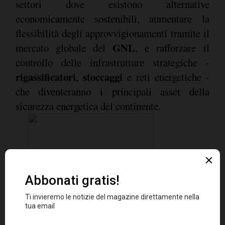
settori dove esistono alternative
economicamente sostenibili, aumentare la
flessibilità degli approvvigionamenti tramite il
GNL
mercato globale del
, e rafforzare il
controllo delle infrastrutture strategiche -
rigassificatori
stoccaggi
,
e reti energetiche -
che diventeranno i principali asset della
sicurezza energetica del continente.