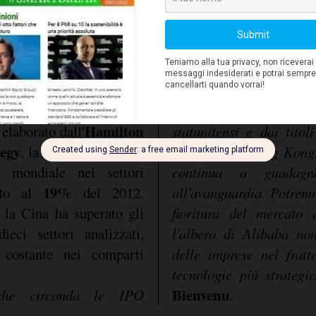
candidati alle IPO cinesi
Hamilton
 elaborato dall'
statunitensi e dai tito
tegy
, la Cina copre ormai
trascurati a Hong Kong,
 mondiale nei settori
continua a guadagna
19%
etto al
del 2012.
all'avanguardia. Potrem
e la Cina ha superato gli
fioritura del mercato 
ieci settori analizzati,
l'albero di Alibaba no
 costante nei comparti
delle imprese nel fratt
tecnologie più strateg
Bienvenu
che circonda le IPO
.