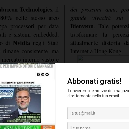
bricon Technologies
, il
dei prossimi anni, pr
80%
'
nello stesso arco
grande vivacità sui 
Bienvenu
ppa processori per data
. Tale potenz
riali e sistemi embedded,
trasformare la perce
Nvidia
lo di
negli Stati
attualmente distorta d
co rimane consistente, ma
Internet a Hong Kong.
 mercato interno vasto e
di Pechino a sostituire le
la decisione di Washington
e ai chip più avanzati di
 non sono ancora quotate,
DJI
Unitree
nei droni e
idi. "
Ma tutto questo
che molte di esse sono