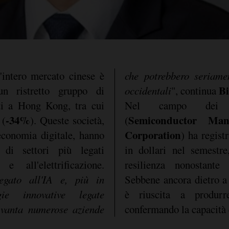
'intero mercato cinese è
che potrebbero seriame
B
un ristretto gruppo di
occidentali
", continua
nti a Hong Kong, tra cui
Nel campo dei s
-34%
Semiconductor Manu
(
). Queste società,
(
Corporation
'economia digitale, hanno
) ha regist
 di settori più legati
in dollari nel semestr
e e all'elettrificazione.
resilienza nonostante l
legato all'IA e, più in
Sebbene ancora dietro 
gie innovative legate
è riuscita a produr
na vanta numerose aziende
confermando la capacità 