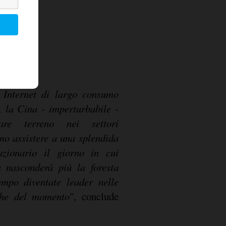
li Internet di largo consumo
 la Cina - imperturbabile -
re terreno nei settori
mo assistere a una splendida
azionario il giorno in cui
n nasconderà più la foresta
empo diventate leader nelle
iche del momento
", conclude