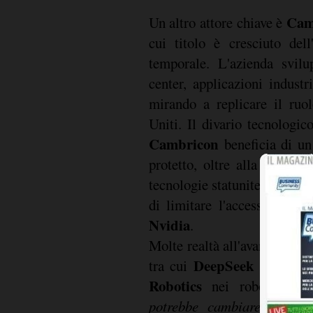
Cam
Un altro attore chiave è
cui titolo è cresciuto dell
temporale. L'azienda svilu
center, applicazioni indust
mirando a replicare il ruo
Uniti. Il divario tecnologi
Cambricon
beneficia di un
protetto, oltre alla spinta 
tecnologie statunitensi e al
di limitare l'accesso cines
Nvidia
.
Molte realtà all'avanguardia
DeepSeek
tra cui
nell'AI,
Robotics
nei robot umano
potrebbe cambiare visto 