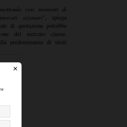
omettendo così momenti di
mercati azionari
", spiega
iale di quotazione potrebbe
zione del mercato cinese,
alla predominanza di titoli