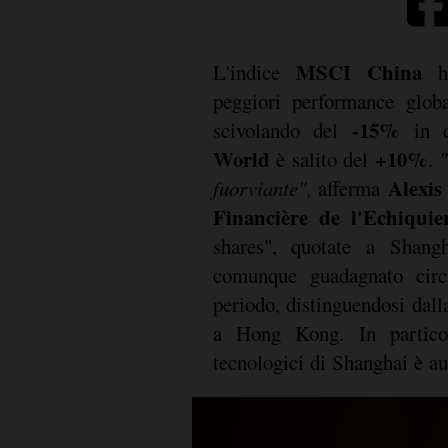
MSCI China
L'indice
ha
peggiori performance globa
-15%
scivolando del
in do
World
+10%
è salito del
.
"
Alexis
fuorviante",
afferma
Financière de l'Echiquie
shares", quotate a Shang
comunque guadagnato cir
periodo, distinguendosi dall
a Hong Kong. In particola
tecnologici di Shanghai è a