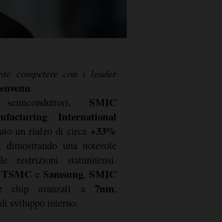
nte competere con i leader
ienvenu
.
SMIC
emiconduttori,
facturing International
+33%
rato un rialzo di circa
e, dimostrando una notevole
e restrizioni statunitensi.
TSMC
Samsung
SMIC
a
e
,
7nm
re chip avanzati a
,
di sviluppo interno.