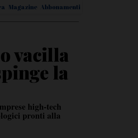
ca
Magazine
Abbonamenti
o vacilla
spinge la
imprese high-tech
logici pronti alla