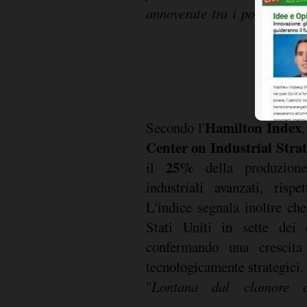
annoverate tra i potenziali 
Hamilton Index
Secondo l'
,
Center on Industrial Stra
25%
il
della produzione
industriali avanzati, risp
L'indice segnala inoltre ch
Stati Uniti in sette dei d
confermando una crescita
tecnologicamente strategici.
"
Lontana dal clamore 