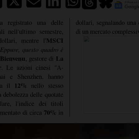
 registrato una delle
dollari, segnalando una 
li nell'ultimo semestre,
di un mercato complessiv
MSCI
llari, mentre l'
Eppure, questo quadro è
 Bienvenu
La
, gestore di
r
. Le azioni cinesi "A-
hai e Shenzhen, hanno
12%
ca il
nello stesso
a debolezza delle quotate
re, l'indice dei titoli
70%
umentato di circa
in