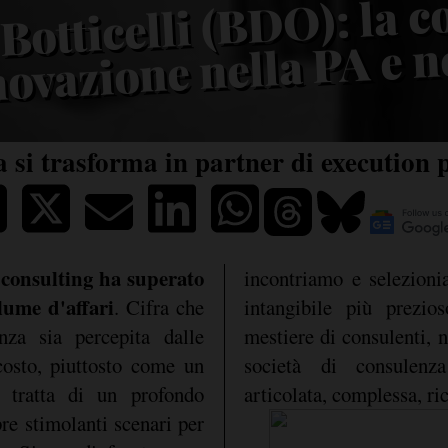
Botticelli (BDO): la 
nnovazione nella PA e n
a si trasforma in partner di execution p
 consulting ha superato
incontriamo e selezioni
olume d'affari
. Cifra che
intangibile più prezio
za sia percepita dalle
mestiere di consulenti,
osto, piuttosto come un
società di consulen
i tratta di un profondo
articolata, complessa, ric
re stimolanti scenari per