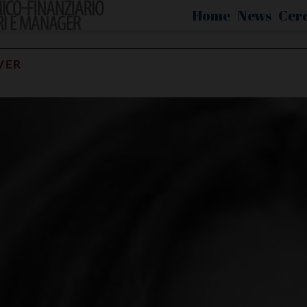
Home
News
Cer
VER