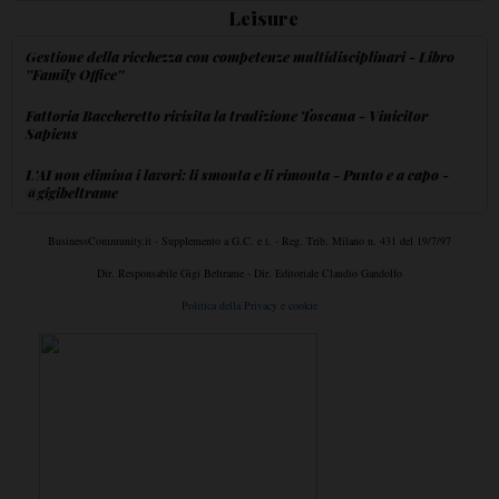
Leisure
Gestione della ricchezza con competenze multidisciplinari - Libro
''Family Office''
Fattoria Baccheretto rivisita la tradizione Toscana - Vinicitor
Sapiens
L'AI non elimina i lavori: li smonta e li rimonta - Punto e a capo -
@gigibeltrame
BusinessCommunity.it - Supplemento a G.C. e t. - Reg. Trib. Milano n. 431 del 19/7/97
Dir. Responsabile Gigi Beltrame - Dir. Editoriale Claudio Gandolfo
Politica della Privacy e cookie