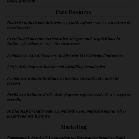
nuove direzioni
Fare Business
Distretti industriali: fatturato 343 mld, export +0,9% e un futuro di
investimenti
Crescita del mercato assicurativo Mergers and Acquisitions in
Italia: +9% valore e +20% Tax Insurance
La fabbrica AAA di Siemens: la physical AI trasforma l'industria
L'87% delle imprese investe nell'upskilling tecnologico
Le imprese italiane puntano su partner specializzati, non sul
lowcost
Resilienza italiana: il 78% delle imprese supera crisi e il 31% registra
crescita
Digital B2B in Italia: vale 4,9 miliardi e con maturità bassa. Gli 11
megatrend per il futuro
Marketing
Engagement: perché l'AI non colma la distanza tra brand e clienti