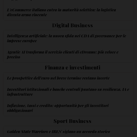
L'eCommerce italiano entra in maturità selettiva: la logistica
diventa arma vincente
Digital Business
Intelligenza artificiale: la nuova sfida nei CDA di governance per le
imprese europee
Agentic AI trasforma il servizio clienti di eDreams: più veloce e
preciso
Finanza e investimenti
Le prospettive dell'euro nel breve termine restano incerte
Investitori istituzionali e banche centrali puntano su resilienza, IA e
infrastrutture
Inflazione, tassi e credito: opportunità per gli investitori
obbligazionari
Sport Business
Golden State Warriors e IREN siglano un accordo storico