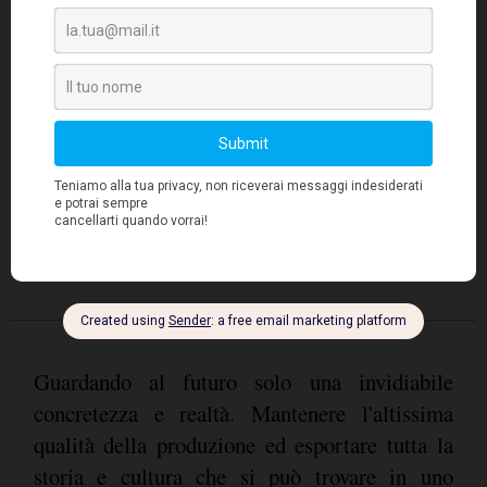
più importanti e assolutamente da gustare,
Carmignano Rosso
ricordiamo il
, a base di
Sangiovese
Cabernet Sauvignon
Canaiolo
,
,
,
Pian de' Sorbi Rosso Vendemmia Tardiva
il
Sangiovese
Sassocarlo Bianco
(100%
), il
Toscano
Malvasia
Trebbiamo
(a base di
e
)
Vin Santo di
per chiudere con il
Carmignano
Malvasia
, prodotto da uve
,
Trebbiano
.
Guardando al futuro solo una invidiabile
concretezza e realtà. Mantenere l'altissima
qualità della produzione ed esportare tutta la
storia e cultura che si può trovare in uno