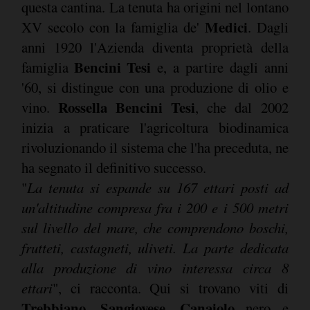
questa cantina. La tenuta ha origini nel lontano
Medici
XV secolo con la famiglia de'
. Dagli
anni 1920 l'Azienda diventa proprietà della
Bencini Tesi
famiglia
e, a partire dagli anni
'60, si distingue con una produzione di olio e
Rossella Bencini Tesi
vino.
, che dal 2002
inizia a praticare l'agricoltura biodinamica
rivoluzionando il sistema che l'ha preceduta, ne
ha segnato il definitivo successo.
"
La tenuta si espande su 167 ettari posti ad
un'altitudine compresa fra i 200 e i 500 metri
sul livello del mare, che comprendono boschi,
frutteti, castagneti, uliveti. La parte dedicata
alla produzione di vino interessa circa 8
ettari
", ci racconta. Qui si trovano viti di
Trebbiano
Sangiovese
Canaiolo
,
,
nero e