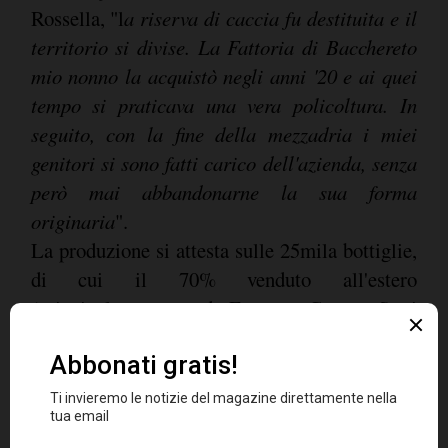
Rossella, "l
a riserva di caccia fu destituita e il
territorio si divise. La Fattoria di Bacchereto
mio nonno la acquistò negli anni '20 e ai quei
tempo si praticava una vera policoltura. In
seguito, con la fine della mezzadria i miei
genitori si sono fatti carico dell'azienda, senza
però mai abbandonarne la sua forma
originaria
".
La produzione si attesta sulle 25mila bottiglie,
di cui il 70% venduto all'estero
(principalmente nord Europa, Corea, Stati
Uniti e Giappone), mentre il restante 30% in
Italia attraverso il canale Horeca, tutte a nome
terre a Mano
, in ossequio all'importanza del
lavoro padronale fatto a mano. Tra le bottiglie