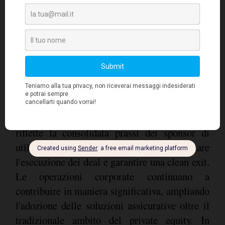
Il ruolo predominante del
Private Equity
rimane evidente: il 56% delle polizze è stato
sottoscritto da financial sponsor, mentre il 44%
proviene da operatori strategici. Questo dato
riflette la consolidata prassi dei sponsor di
utilizzare le coperture per facilitare
l'esecuzione dei deal e garantire una clean exit.
Le operazioni corporate continuano a
contribuire in maniera significativa, ampliando
l'adozione delle soluzioni assicurative oltre il
tradizionale ambito del private equity. In