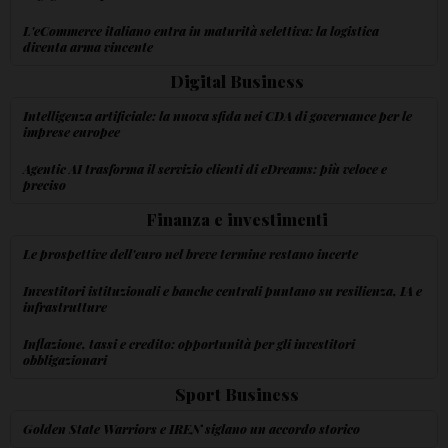
L'eCommerce italiano entra in maturità selettiva: la logistica
diventa arma vincente
Digital Business
Intelligenza artificiale: la nuova sfida nei CDA di governance per le
imprese europee
Agentic AI trasforma il servizio clienti di eDreams: più veloce e
preciso
Finanza e investimenti
Le prospettive dell'euro nel breve termine restano incerte
Investitori istituzionali e banche centrali puntano su resilienza, IA e
infrastrutture
Inflazione, tassi e credito: opportunità per gli investitori
obbligazionari
Sport Business
Golden State Warriors e IREN siglano un accordo storico