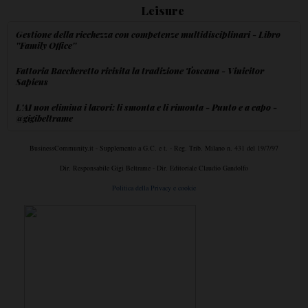
Leisure
Gestione della ricchezza con competenze multidisciplinari - Libro
''Family Office''
Fattoria Baccheretto rivisita la tradizione Toscana - Vinicitor
Sapiens
L'AI non elimina i lavori: li smonta e li rimonta - Punto e a capo -
@gigibeltrame
BusinessCommunity.it - Supplemento a G.C. e t. - Reg. Trib. Milano n. 431 del 19/7/97
Dir. Responsabile Gigi Beltrame - Dir. Editoriale Claudio Gandolfo
Politica della Privacy e cookie