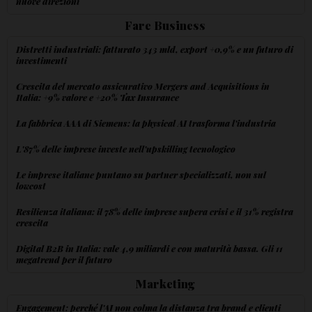
nuove direzioni
Fare Business
Distretti industriali: fatturato 343 mld, export +0,9% e un futuro di
investimenti
Crescita del mercato assicurativo Mergers and Acquisitions in
Italia: +9% valore e +20% Tax Insurance
La fabbrica AAA di Siemens: la physical AI trasforma l'industria
L'87% delle imprese investe nell'upskilling tecnologico
Le imprese italiane puntano su partner specializzati, non sul
lowcost
Resilienza italiana: il 78% delle imprese supera crisi e il 31% registra
crescita
Digital B2B in Italia: vale 4,9 miliardi e con maturità bassa. Gli 11
megatrend per il futuro
Marketing
Engagement: perché l'AI non colma la distanza tra brand e clienti