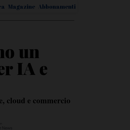
ca
Magazine
Abbonamenti
no un
r IA e
le, cloud e commercio