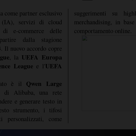
ta come partner esclusivo
suggerimenti su high
e (IA), servizi di cloud
merchandising, in base 
 di e-commerce delle
comportamento online.
rtire dalla stagione
. Il nuovo accordo copre
gue
UEFA Europa
, la
nce League
UEFA
e l'
Qwen Large
gato è il
di Alibaba, una rete
dere e generare testo in
sto strumento, i tifosi
ti personalizzati, come