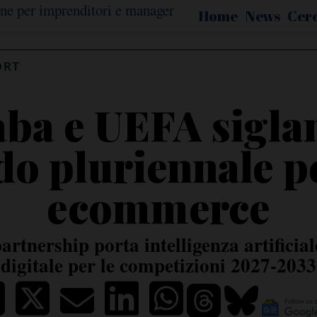
Home
News
Cer
ORT
aba e UEFA sigla
do pluriennale pe
ecommerce
artnership porta intelligenza artificia
digitale per le competizioni 2027-2033