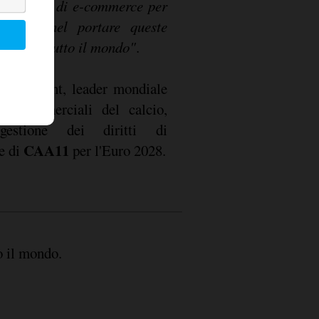
tà globali di e-commerce per
tifosi di tutto il mondo"
.
da Relevent, leader mondiale
tti commerciali del calcio,
estione dei diritti di
CAA11
e di
per l'Euro 2028.
to il mondo.