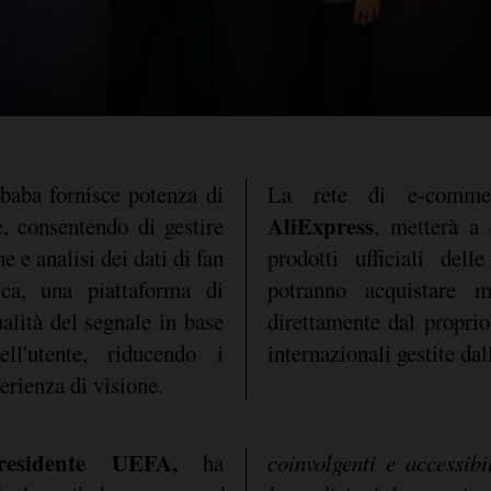
ibaba fornisce potenza di
La rete di e-comm
AliExpress
le, consentendo di gestire
, metterà a 
e e analisi dei dati di fan
prodotti ufficiali dell
ica, una piattaforma di
potranno acquistare m
alità del segnale in base
direttamente dal propri
ll'utente, riducendo i
internazionali gestite dal
erienza di visione.
Presidente UEFA,
ha
coinvolgenti e accessib