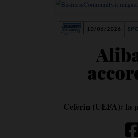
10/06/2026
SP
Alib
accor
Ceferin (UEFA): la p