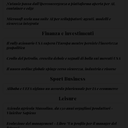
Nutanix passa dall'iperconvergenza a piattaforma aperta per AI,
container e edge
Microsoft svela una suite AI per sviluppatori: agenti, modelli e
sicurezza integrata
Finanza e investimenti
Il rally azionario USA supera l'Europa mentre persiste l'incertezza
geopolitica
Crollo del petrolio, crescita debole e segnali di bolla sui mercati USA
Il nuovo ordine globale spinge verso sicurezza, industria e risorse
Sport Business
Alibaba e UEFA siglano un accordo pluriennale per IA e ecommerce
Leisure
Azienda agricola Massolino, da 130 anni orgogliosi produttori -
Vinicitor Sapiens
Evoluzione del management - Libro ''Un profilo per il manager del
futuro''