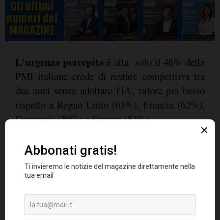
L'urgenza percepita
è alta: solo il 46% delle
PMI italiane crede di restare competitiva tra
due anni senza adottare l'IA, valore più basso
rispetto a Regno Unito (63%), Francia (62%),
Germania (59%) e Spagna (57%).
In sintesi, l'Italia mostra il più forte divario
digitale tra le nazioni europee, ostacolato da
costi, burocrazia e carenza di competenze,
mentre la consapevolezza dell'importanza
dell'IA cresce ma l'implementazione resta
limitata.