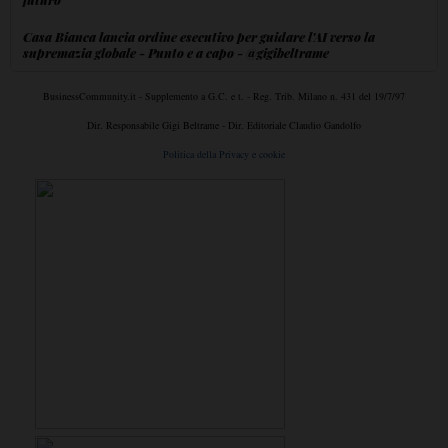
Casa Bianca lancia ordine esecutivo per guidare l'AI verso la
supremazia globale - Punto e a capo - @gigibeltrame
BusinessCommunity.it - Supplemento a G.C. e t. - Reg. Trib. Milano n. 431 del 19/7/97
Dir. Responsabile Gigi Beltrame - Dir. Editoriale Claudio Gandolfo
Politica della Privacy e cookie