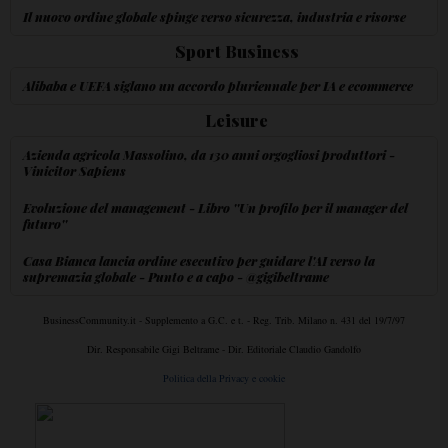
Il nuovo ordine globale spinge verso sicurezza, industria e risorse
Sport Business
Alibaba e UEFA siglano un accordo pluriennale per IA e ecommerce
Leisure
Azienda agricola Massolino, da 130 anni orgogliosi produttori -
Vinicitor Sapiens
Evoluzione del management - Libro ''Un profilo per il manager del
futuro''
Casa Bianca lancia ordine esecutivo per guidare l'AI verso la
supremazia globale - Punto e a capo - @gigibeltrame
BusinessCommunity.it - Supplemento a G.C. e t. - Reg. Trib. Milano n. 431 del 19/7/97
Dir. Responsabile Gigi Beltrame - Dir. Editoriale Claudio Gandolfo
Politica della Privacy e cookie