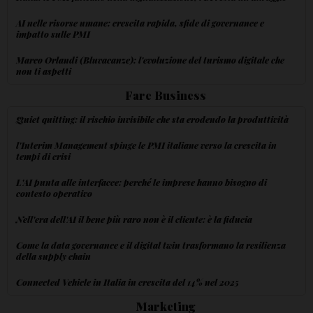
AI nelle risorse umane: crescita rapida, sfide di governance e
impatto sulle PMI
Marco Orlandi (Bluvacanze): l'evoluzione del turismo digitale che
non ti aspetti
Fare Business
Quiet quitting: il rischio invisibile che sta erodendo la produttività
l'Interim Management spinge le PMI italiane verso la crescita in
tempi di crisi
L'AI punta alle interfacce: perché le imprese hanno bisogno di
contesto operativo
Nell'era dell'AI il bene più raro non è il cliente: è la fiducia
Come la data governance e il digital twin trasformano la resilienza
della supply chain
Connected Vehicle in Italia in crescita del 14% nel 2025
Marketing