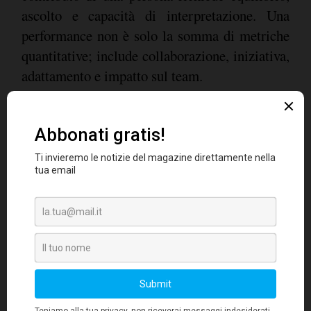
ascolto e capacità di interpretazione. Una
performance non è solo la somma di metriche
quantitative; include collaborazione, iniziativa,
adattamento e impatto sul team.
Una strategia responsabile di adozione dell'AI
nei processi HR deve basarsi su tre pilastri:
- Automazione: riduce la complessità
operativa.
- Trasparenza: rende chiaro l'uso degli
strumenti tecnologici.
- Governance umana: assicura decisioni
spiegabili e coerenti con i valori aziendali.
Questi elementi non solo soddisfano i requisiti
di compliance, ma costruiscono fiducia, senza