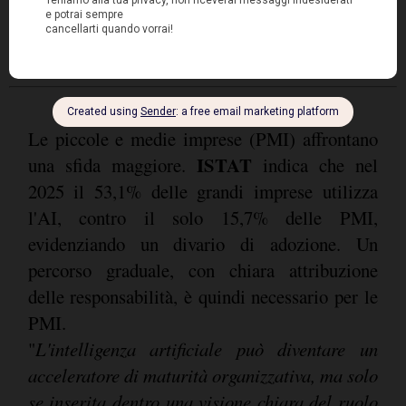
la quale anche la tecnologia più avanzata può
essere percepita come strumento di controllo.
Le piccole e medie imprese (PMI) affrontano
ISTAT
una sfida maggiore.
indica che nel
2025 il 53,1% delle grandi imprese utilizza
l'AI, contro il solo 15,7% delle PMI,
evidenziando un divario di adozione. Un
percorso graduale, con chiara attribuzione
delle responsabilità, è quindi necessario per le
PMI.
"
L'intelligenza artificiale può diventare un
acceleratore di maturità organizzativa, ma solo
se inserita dentro una visione chiara del ruolo