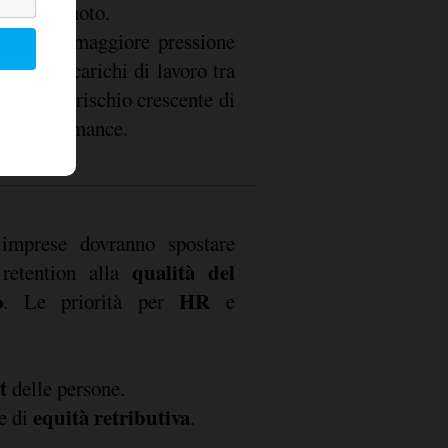
eam da remoto.
ucono in maggiore pressione
ione dei carichi di lavoro tra
nvolti e rischio crescente di
alta performance.
imprese dovranno spostare
qualità del
 retention alla
o
HR
. Le priorità per
e
t
delle persone.
equità retributiva
ne di
.