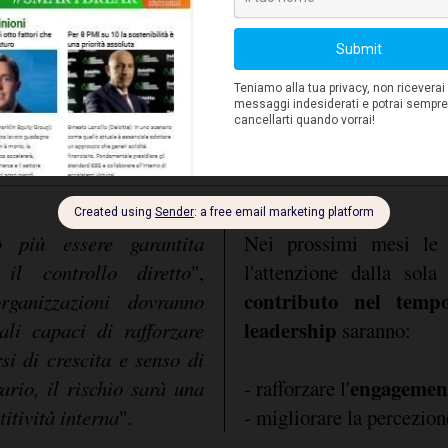
a. Per questo motivo le
performance reale dei t
 a misurare non soltanto
Le conseguenze si trad
manager
a il loro reale livello di
sui
, polarizzaz
dipendenti più e meno coi
tare di contrastare il
burnout per i profili ad 
 più essere garantita
Nei prossimi mesi le 
 il controllo diretto
",
l'attenzione dalla sola
contributo nel temp
rganizzazioni dovranno
leadership
ali capaci di rafforzare
saranno:
rsi di crescita e senso di
engagemen
ario, il rischio sarà una
- rafforzare l'
itività interna
".
- migliorare la percezio