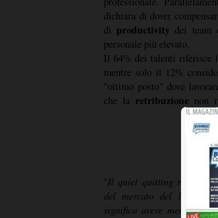
professionale. Parallelame
dichiara di dover compensar
productivity
di
dei team c
personale più elevato.
Il 64% dei talenti riferisce l
mentre solo il 12% conside
"ottimo posto" dove lavorare
retribuzione
che la
non ri
"
Il quiet quitting rapprese
del mercato del lavoro
", 
significa avere meno pers