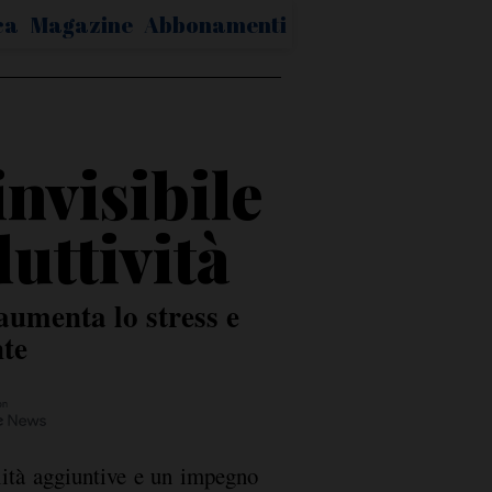
ca
Magazine
Abbonamenti
invisibile
uttività
aumenta lo stress e
nte
lità aggiuntive e un impegno