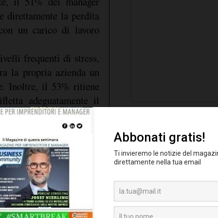
nte, il 51% dei manager
e direttamente la perdita
on un carico di lavoro
ivelli frequenti di stress,
ra la propria azienda un
. Inoltre, il 53% ritiene
fletta adeguatamente il
nta un cambio strutturale
disengagement
aument
Papotti
prosegue
. "
Non
controllo, soprattutto i
one in azienda, ma meno
Un terzo dei manager segn