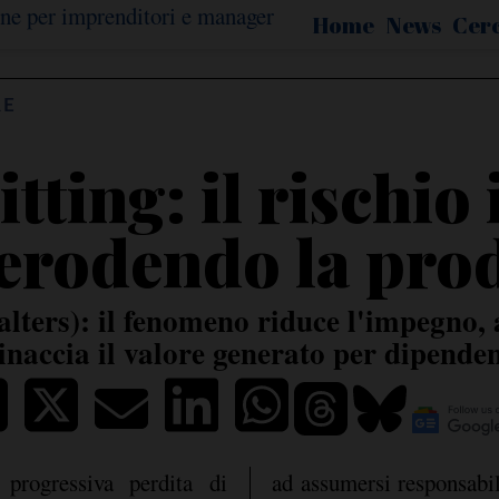
Home
News
Cer
RE
tting: il rischio 
 erodendo la prod
lters): il fenomeno riduce l'impegno, 
naccia il valore generato per dipende
progressiva perdita di
ad assumersi responsabi