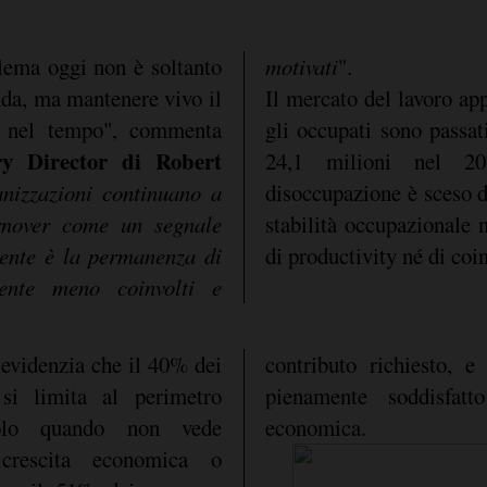
blema oggi non è soltanto
motivati
".
enda, ma mantenere vivo il
Il mercato del lavoro app
t nel tempo", commenta
gli occupati sono passat
y Director di Robert
24,1 milioni nel 20
nizzazioni continuano a
disoccupazione è sceso d
urnover come un segnale
stabilità occupazionale n
scente è la permanenza di
di productivity né di co
amente meno coinvolti e
evidenzia che il 40% dei
contributo richiesto, 
 si limita al perimetro
pienamente soddisfatt
olo quando non vede
economica.
 crescita economica o