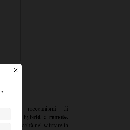
ando i meccanismi di
hybrid
remote
n contesti
e
.
ala difficoltà nel valutare la