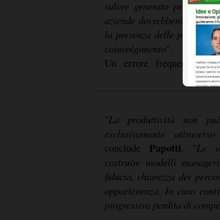
valore generato per person
aziende dovrebbero iniziare
la presenza delle persone, m
coinvolgimento
".
Un errore frequente è ten
"
La produttività non può
esclusivamente attraverso
Papotti
conclude
. "
Le o
costruire modelli manageri
fiducia, chiarezza dei perco
appartenenza. In caso contr
progressiva perdita di compet