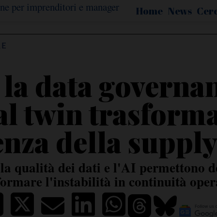
Home
News
Cer
RE
la data governanc
al twin trasform
enza della suppl
la qualità dei dati e l'AI permettono d
formare l'instabilità in continuità oper