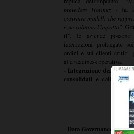
replica dell'impianto.
"I
prevedere Hormuz -
ha 
costruire modelli che rappres
e ne valutino l'impatto"
. Gr
if", le aziende possono a
interruzioni prolungate sui
ordini e sui clienti critici
alla readiness operativa.
Integrazione dei dati
-
: i 
consolidati
e collegati a t
Data Governance
-
: non è s