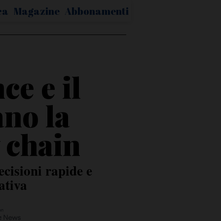
ca
Magazine
Abbonamenti
e e il
ano la
y chain
ecisioni rapide e
ativa