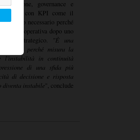
integrazione, governance e
resilienza con KPI come il
ia il tempo necessario perché
ienamente operativa dopo uno
icatore strategico.
"È una
rategica, perché misura la
 l'instabilità in continuità
pressione di una sfida più
ità di decisione e risposta
 diventa instabile
", conclude