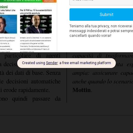
one, processi e soluzioni
capaci di orchestrare 
 integrità e coerenza dei
modelli. Misurare la 
Time to Recovery
 regole e ruoli a ciò che
, oss
struisce coerenza nella
la supply chain torni p
a una single source of
shock, diventa un ind
metrica semplice ma st
 particolare di agenti
capacità di trasformare
za decisionale, ma la loro
operativa e diventa es
tà dei dati di base. Senza
ampia: assicurare capac
le decisioni automatiche
anche quando lo scenario
Mottin
a si erode rapidamente.
.
vono quindi passare da