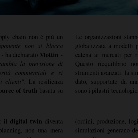
upply chain non è più un
Le organizzazioni stann
ponente non si blocca
globalizzata a modelli p
Mottin
a -
ha dichiarato
-
catena ai mercati per ri
 cambia la previsione di
Questo riequilibrio n
orità commerciali e si
strumenti avanzati: la si
i clienti"
. La resilienza
dato, supportate da un
source of truth
basata su
sono i pilastri tecnologi
digital twin
: il
diventa
(ordini, produzione, logi
 planning, non una mera
simulazioni generano dec