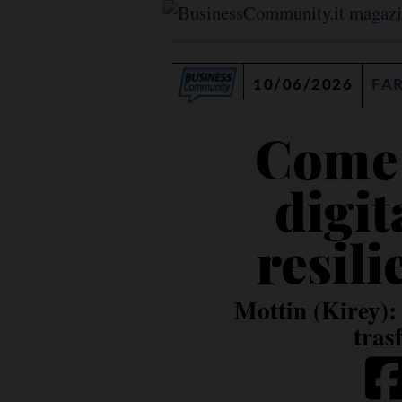
10/06/2026
FA
Come 
digit
resili
Mottin (Kirey): 
tras