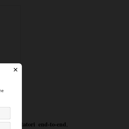
abilitatori end-to-end
ri a
,