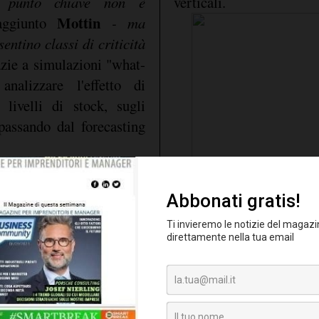
l punto chiave non è
verticali.
Mottin
aggiunto
- ma
entino classi di criticità
azie a simulazioni "what-
nalizzare l'effetto di
 livelli di stock, sugli
, passando dal forecasting
puliti
dati devono essere
,
utti i domini aziendali
olo controllo burocratico,
semplici implementato