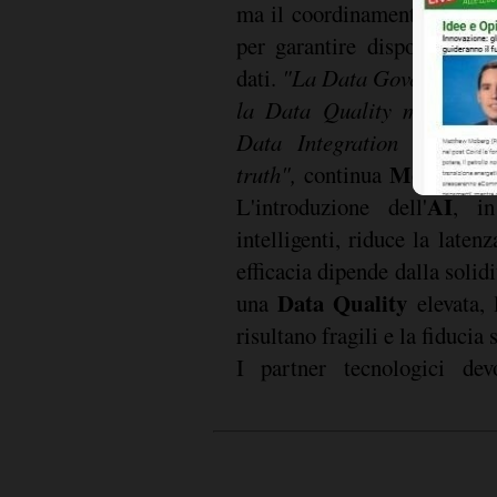
ma il coordinamento di pers
per garantire disponibilità,
dati.
"La Data Governance dà
la Data Quality misura, co
Data Integration e abilit
Mottin
truth",
continua
.
AI
L'introduzione dell'
, in
intelligenti, riduce la laten
efficacia dipende dalla solidi
Data Quality
una
elevata, 
risultano fragili e la fiduci
I partner tecnologici de