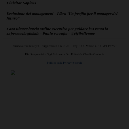
Vinicitor Sapiens
Evoluzione del management - Libro ''Un profilo per il manager del
futuro''
Casa Bianca lancia ordine esecutivo per guidare l'AI verso la
supremazia globale - Punto e a capo - @gigibeltrame
BusinessCommunity.it - Supplemento a G.C. e t. - Reg. Trib. Milano n. 431 del 19/7/97
Dir. Responsabile Gigi Beltrame - Dir. Editoriale Claudio Gandolfo
Politica della Privacy e cookie