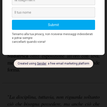
Grecia
La
è divenuta hub regionale del gas e
sta investendo massicciamente in rinnovabili;
le banche nazionali hanno risanato i bilanci
Cina
dopo la crisi. In
, la crisi immobiliare
CATL
coesiste con la leadership globale di
nella produzione di batterie, posizionata al
crocevia della transizione energetica e della
AngloGold Ashanti
scarsità di risorse.
in
Sudafrica
offre esposizione all'oro con leva,
mentre il riassetto monetario globale prende
forma.
"
La disciplina, tuttavia, non riguarda soltanto
ciò che bisogna possedere, ma anche ciò che