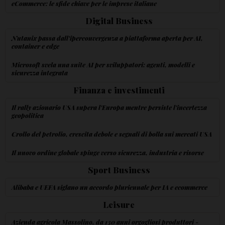
eCommerce: le sfide chiave per le imprese italiane
Digital Business
Nutanix passa dall'iperconvergenza a piattaforma aperta per AI,
container e edge
Microsoft svela una suite AI per sviluppatori: agenti, modelli e
sicurezza integrata
Finanza e investimenti
Il rally azionario USA supera l'Europa mentre persiste l'incertezza
geopolitica
Crollo del petrolio, crescita debole e segnali di bolla sui mercati USA
Il nuovo ordine globale spinge verso sicurezza, industria e risorse
Sport Business
Alibaba e UEFA siglano un accordo pluriennale per IA e ecommerce
Leisure
Azienda agricola Massolino, da 130 anni orgogliosi produttori -