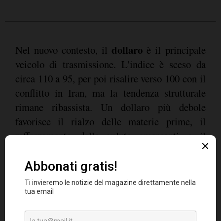
dollaro
Nel nuovo contesto, il
è il principale
veicolo di trasmissione. L'indice è sceso da
circa 110 a 95, per poi risalire verso 100 con il
conflitto in Iran, ma la tendenza strutturale
rimane ribassista. Un dollaro più debole
favorisce il rialzo delle materie prime, il
rafforzamento delle valute emergenti e il
deflusso di capitale dagli asset statunitensi. Si
prevede che nel 2026 gli utili dei mercati
emergenti cresceranno del 29% contro il 14%
degli USA.
Esempi concreti mostrano la trasformazione.