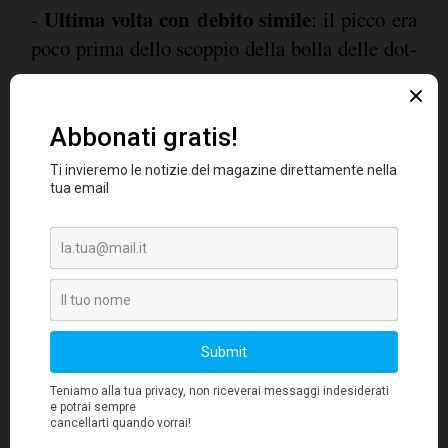
Ultima volta con debito simile
-
: il picco era
poco prima dello scoppio della bolla delle dot-
com.
Domanda di bolla
-
: gli analisti si chiedono
se i mercati siano in una fase speculativa.
Indicatore di ampiezza
-
: le versioni equal-
weight degli indici tecnologici sono in ritardo
rispetto a quelle a capitalizzazione, a causa di
costi energetici più alti, aspettative
inflazionistiche e rendimenti globali in
aumento.
Altri segnali di potenziale sovrapprezzo
rapporto P/E
Nasdaq
includono: il
del
a
CAPE
livelli storicamente preoccupanti, il
che
si avvicina a 40 (ultimo valore simile durante