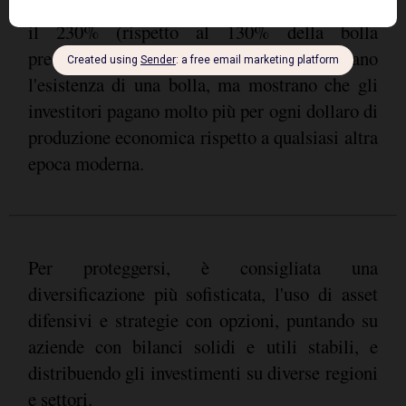
indicatore Buffett
la bolla dot-com) e l'
oltre
il 230% (rispetto al 130% della bolla
precedente). Questi indicatori non provano
l'esistenza di una bolla, ma mostrano che gli
investitori pagano molto più per ogni dollaro di
produzione economica rispetto a qualsiasi altra
epoca moderna.
Per proteggersi, è consigliata una
diversificazione più sofisticata, l'uso di asset
difensivi e strategie con opzioni, puntando su
aziende con bilanci solidi e utili stabili, e
distribuendo gli investimenti su diverse regioni
e settori.