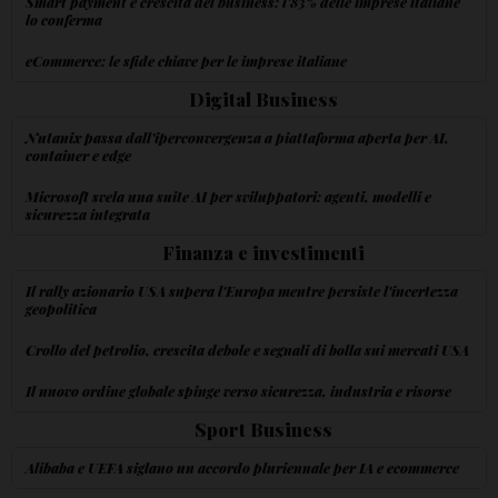
Smart payment e crescita del business: l'83% delle imprese italiane
lo conferma
eCommerce: le sfide chiave per le imprese italiane
Digital Business
Nutanix passa dall'iperconvergenza a piattaforma aperta per AI,
container e edge
Microsoft svela una suite AI per sviluppatori: agenti, modelli e
sicurezza integrata
Finanza e investimenti
Il rally azionario USA supera l'Europa mentre persiste l'incertezza
geopolitica
Crollo del petrolio, crescita debole e segnali di bolla sui mercati USA
Il nuovo ordine globale spinge verso sicurezza, industria e risorse
Sport Business
Alibaba e UEFA siglano un accordo pluriennale per IA e ecommerce