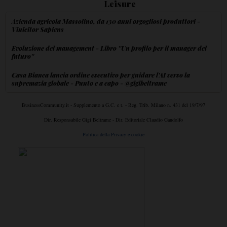
Leisure
Azienda agricola Massolino, da 130 anni orgogliosi produttori -
Vinicitor Sapiens
Evoluzione del management - Libro ''Un profilo per il manager del
futuro''
Casa Bianca lancia ordine esecutivo per guidare l'AI verso la
supremazia globale - Punto e a capo - @gigibeltrame
BusinessCommunity.it - Supplemento a G.C. e t. - Reg. Trib. Milano n. 431 del 19/7/97
Dir. Responsabile Gigi Beltrame - Dir. Editoriale Claudio Gandolfo
Politica della Privacy e cookie