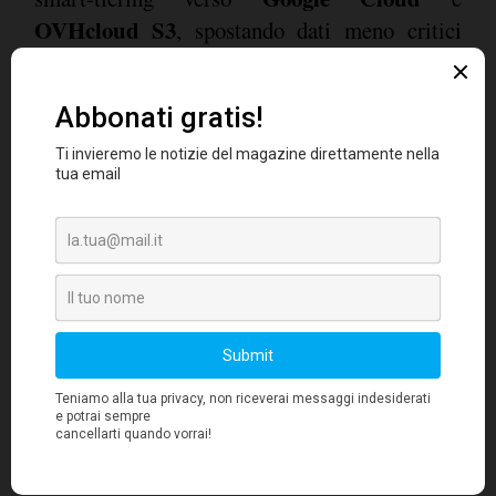
OVHcloud S3
, spostando dati meno critici
Data Lens2.0
verso tier più economici.
fornisce catalogazione, logging e rilevazione di
anomalie in tempo reale, operando anche in
air-gap
ambienti
.
Una nuova integrazione certificata collega
Nutanix Database Service (NDB)
a
MongoDB Ops Manager
NDB2.10
, con
per
MongoDB Enterprise Advanced
. L'unione
automatizza provisioning, backup, restore e
RPO
RTO
gestione operativa, riducendo i
e
a
minuti e consentendo point-in-time recovery a
oplog
livello di singolo secondo grazie agli
di
MongoDB.