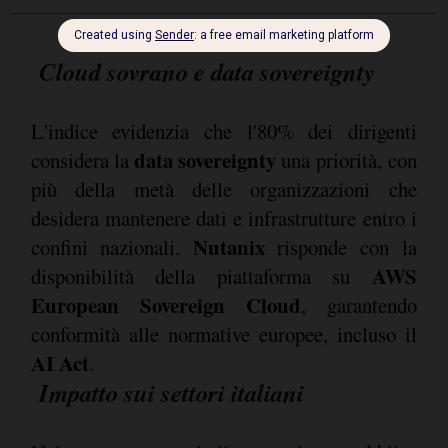
Cloud sovrano e data sovereignty
L'indice evidenzia che l'80% dei dirigenti
data sovereignty
considera la
una priorità, con
più della metà delle organizzazioni che
desidera mantenere dati e infrastrutture entro i
Nutanix
confini nazionali.
risponde con la
AWS
disponibilità della piattaforma su
European Sovereign Cloud
, garantendo
conformità alle normative europee, incluso il
AI Act
.
Impatto sui settori italiani