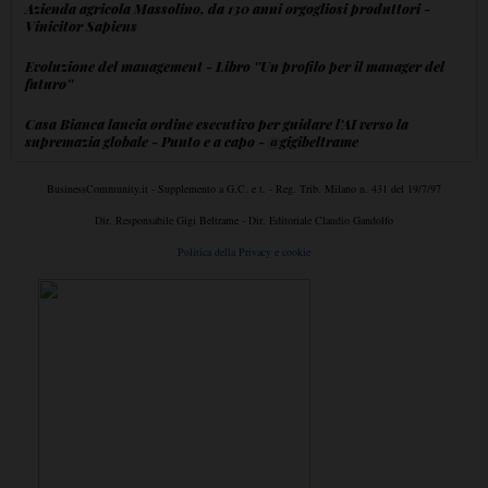
Azienda agricola Massolino, da 130 anni orgogliosi produttori -
Vinicitor Sapiens
Evoluzione del management - Libro ''Un profilo per il manager del
futuro''
Casa Bianca lancia ordine esecutivo per guidare l'AI verso la
supremazia globale - Punto e a capo - @gigibeltrame
BusinessCommunity.it - Supplemento a G.C. e t. - Reg. Trib. Milano n. 431 del 19/7/97
Dir. Responsabile Gigi Beltrame - Dir. Editoriale Claudio Gandolfo
Politica della Privacy e cookie