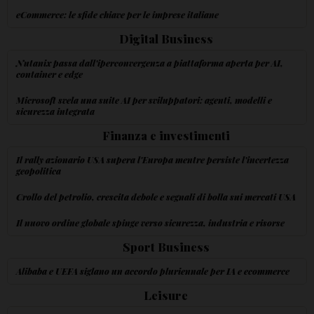
eCommerce: le sfide chiave per le imprese italiane
Digital Business
Nutanix passa dall'iperconvergenza a piattaforma aperta per AI,
container e edge
Microsoft svela una suite AI per sviluppatori: agenti, modelli e
sicurezza integrata
Finanza e investimenti
Il rally azionario USA supera l'Europa mentre persiste l'incertezza
geopolitica
Crollo del petrolio, crescita debole e segnali di bolla sui mercati USA
Il nuovo ordine globale spinge verso sicurezza, industria e risorse
Sport Business
Alibaba e UEFA siglano un accordo pluriennale per IA e ecommerce
Leisure