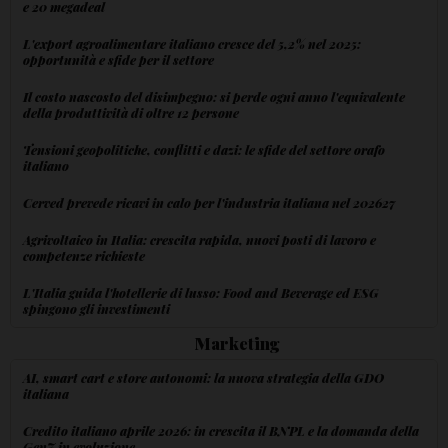
e 20 megadeal
L'export agroalimentare italiano cresce del 5,2% nel 2025:
opportunità e sfide per il settore
Il costo nascosto del disimpegno: si perde ogni anno l'equivalente
della produttività di oltre 12 persone
Tensioni geopolitiche, conflitti e dazi: le sfide del settore orafo
italiano
Cerved prevede ricavi in calo per l'industria italiana nel 202627
Agrivoltaico in Italia: crescita rapida, nuovi posti di lavoro e
competenze richieste
L'Italia guida l'hotellerie di lusso: Food and Beverage ed ESG
spingono gli investimenti
Marketing
AI, smart cart e store autonomi: la nuova strategia della GDO
italiana
Credito italiano aprile 2026: in crescita il BNPL e la domanda della
GenZ in evoluzione