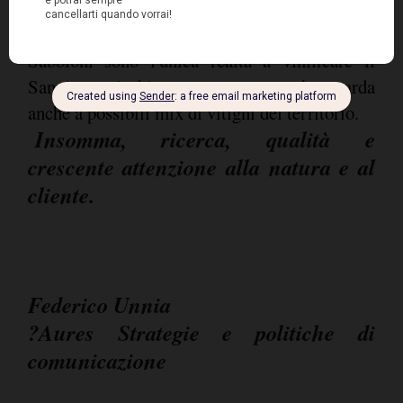
oltre a sviluppare nuove proposte che
valorizzino i vini del territorio. Oggi I
Sabbioni sono l'unica realtà a vinificare il
Sangiovese in bianco: un percorso che guarda
anche a possibili mix di vitigni del territorio.
Insomma, ricerca, qualità e
crescente attenzione alla natura e al
cliente.
Federico Unnia
?Aures Strategie e politiche di
comunicazione