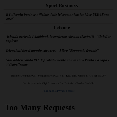
Sport Business
BT diventa partner ufficiale delle telecomunicazioni per UEFA Euro
2028
Leisure
Azienda agricola I Sabbioni, la sorpresa che non ti aspetti - Vinicitor
sapiens
Istruzioni per il mondo che verrà - Libro ''Economia frugale''
Stai addestrando l'AI. E probabilmente non lo sai - Punto e a capo -
@gigibeltrame
BusinessCommunity.it - Supplemento a G.C. e t. - Reg. Trib. Milano n. 431 del 19/7/97
Dir. Responsabile Gigi Beltrame - Dir. Editoriale Claudio Gandolfo
Politica della Privacy e cookie