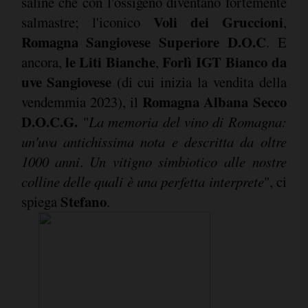
saline che con l'ossigeno diventano fortemente
Voli dei Gruccioni
salmastre; l'iconico
,
Romagna Sangiovese Superiore D.O.C
. E
le Liti Bianche
Forlì IGT Bianco da
ancora,
,
uve Sangiovese
(di cui inizia la vendita della
Romagna Albana Secco
vendemmia 2023), il
D.O.C.G.
"
La memoria del vino di Romagna:
un'uva antichissima nota e descritta da oltre
1000 anni
.
Un vitigno simbiotico alle nostre
colline delle quali è una perfetta interprete
", ci
Stefano
spiega
.