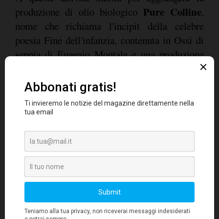
Pure Colline
produzione di olio biologico
,
nome che richiama l'incipit della celebre
poesia Fine dell'infanzia, contenuta in Ossi di
seppia di Eugenio Montale e una produzione
molto curata di olio di Brisighella, una varietà
del territorio, realizzata con la raccolta 2025
Il Clivo
denominato
. Da segnalare anche la
Moretto di
produzione di carciofino
Brisighella
sott'olio.
Guardando al futuro la crescita deve avvenire
nel rispetto della tradizione, con un ruolo
crescente della produzione di metodo classico,