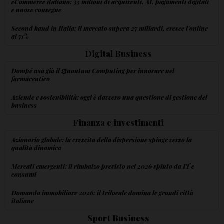
eCommerce italiano: 35 milioni di acquirenti, AI, pagamenti digitali
e nuove consegne
Second hand in Italia: il mercato supera 27 miliardi, cresce l'online
al 71%
Digital Business
Dompé usa già il Quantum Computing per innovare nel
farmaceutico
Aziende e sostenibilità: oggi è davvero una questione di gestione del
business
Finanza e investimenti
Azionario globale: la crescita della dispersione spinge verso la
qualità dinamica
Mercati emergenti: il rimbalzo previsto nel 2026 spinto da IT e
consumi
Domanda immobiliare 2026: il trilocale domina le grandi città
italiane
Sport Business