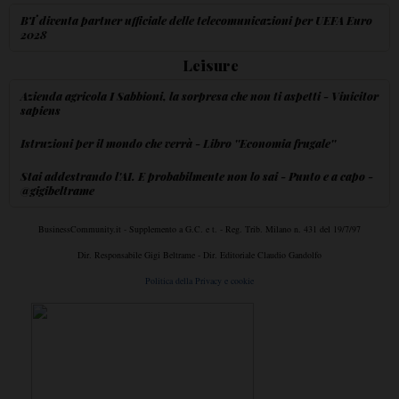
BT diventa partner ufficiale delle telecomunicazioni per UEFA Euro
2028
Leisure
Azienda agricola I Sabbioni, la sorpresa che non ti aspetti - Vinicitor
sapiens
Istruzioni per il mondo che verrà - Libro ''Economia frugale''
Stai addestrando l'AI. E probabilmente non lo sai - Punto e a capo -
@gigibeltrame
BusinessCommunity.it - Supplemento a G.C. e t. - Reg. Trib. Milano n. 431 del 19/7/97
Dir. Responsabile Gigi Beltrame - Dir. Editoriale Claudio Gandolfo
Politica della Privacy e cookie