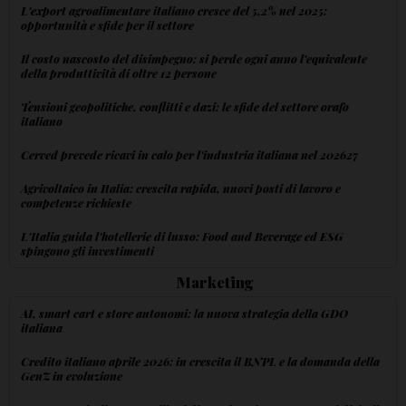
L'export agroalimentare italiano cresce del 5,2% nel 2025:
opportunità e sfide per il settore
Il costo nascosto del disimpegno: si perde ogni anno l'equivalente
della produttività di oltre 12 persone
Tensioni geopolitiche, conflitti e dazi: le sfide del settore orafo
italiano
Cerved prevede ricavi in calo per l'industria italiana nel 202627
Agrivoltaico in Italia: crescita rapida, nuovi posti di lavoro e
competenze richieste
L'Italia guida l'hotellerie di lusso: Food and Beverage ed ESG
spingono gli investimenti
Marketing
AI, smart cart e store autonomi: la nuova strategia della GDO
italiana
Credito italiano aprile 2026: in crescita il BNPL e la domanda della
GenZ in evoluzione