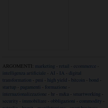
ARGOMENTI:
marketing
-
retail
-
ecommerce
-
intelligenza artificiale
-
AI
-
IA
-
digital
transformation
-
pmi
-
high yield
-
bitcoin
-
bond
-
startup
-
pagamenti
-
formazione
-
internazionalizzazione
-
hr
-
m&a
-
smartworking
-
security
-
immobiliare
-
obbligazioni
-
commodity
-
petrolio
-
brexit
-
manifatturiero
-
sport business
-