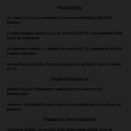
Marketing
AI, smart cart e store autonomi: la nuova strategia della GDO
italiana
Credito italiano aprile 2026: in crescita il BNPL e la domanda della
GenZ in evoluzione
eCommerce italiano: 35 milioni di acquirenti, AI, pagamenti digitali
e nuove consegne
Second hand in Italia: il mercato supera 27 miliardi, cresce l'online
al 71%
Digital Business
Dompé usa già il Quantum Computing per innovare nel
farmaceutico
Aziende e sostenibilità: oggi è davvero una questione di gestione del
business
Finanza e investimenti
Azionario globale: la crescita della dispersione spinge verso la