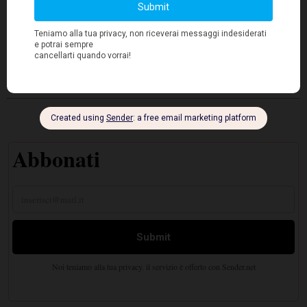
Giacomelli
in grado di farlo
", conclude
.
.