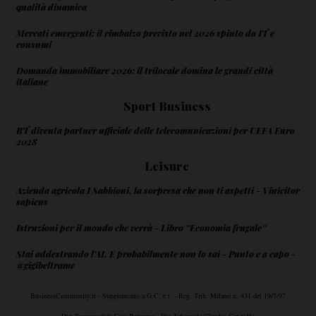
qualità dinamica
Mercati emergenti: il rimbalzo previsto nel 2026 spinto da IT e
consumi
Domanda immobiliare 2026: il trilocale domina le grandi città
italiane
Sport Business
BT diventa partner ufficiale delle telecomunicazioni per UEFA Euro
2028
Leisure
Azienda agricola I Sabbioni, la sorpresa che non ti aspetti - Vinicitor
sapiens
Istruzioni per il mondo che verrà - Libro ''Economia frugale''
Stai addestrando l'AI. E probabilmente non lo sai - Punto e a capo -
@gigibeltrame
BusinessCommunity.it - Supplemento a G.C. e t. - Reg. Trib. Milano n. 431 del 19/7/97
Dir. Responsabile Gigi Beltrame - Dir. Editoriale Claudio Gandolfo