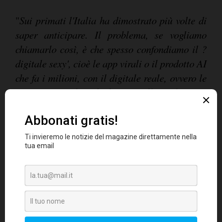
"
Sui primati l'Italia ha dimostrato più volte di
saper anticipare. Il problema, se vogliamo
chiamarlo così, è che spesso confondiamo il ?
digitale sexy', cioè le app virali o il prodotto AI
che fa i milioni, con il digitale reale, ovvero le
infrastrutture digitali che sono alle fondamenta
del sistema nazionale. Su questo, piaccia o no,
siamo stati meno arretrati di quanto si
racconti. Il nostro vero nodo non è aver
costruito poco digitale, è non riuscire a
riconoscere le innovazioni positive del nostro
Paese rispetto al compararci agli altri paesi e
diffondere l'idea comune dell'essere indietro
rispetto al mondo.
Questo non ci porterà a
raggiungere i vertici se non crediamo di essere