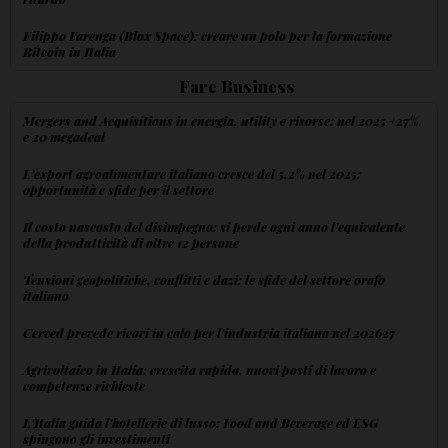
Filippo Farenga (Blox Space): creare un polo per la formazione
Bitcoin in Italia
Fare Business
Mergers and Acquisitions in energia, utility e risorse: nel 2025 +27%
e 20 megadeal
L'export agroalimentare italiano cresce del 5,2% nel 2025:
opportunità e sfide per il settore
Il costo nascosto del disimpegno: si perde ogni anno l'equivalente
della produttività di oltre 12 persone
Tensioni geopolitiche, conflitti e dazi: le sfide del settore orafo
italiano
Cerved prevede ricavi in calo per l'industria italiana nel 202627
Agrivoltaico in Italia: crescita rapida, nuovi posti di lavoro e
competenze richieste
L'Italia guida l'hotellerie di lusso: Food and Beverage ed ESG
spingono gli investimenti