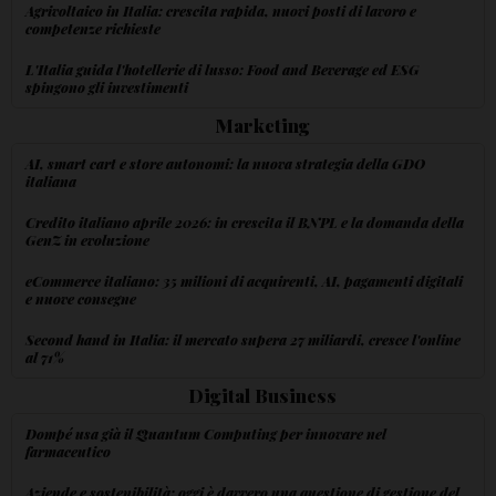
Agrivoltaico in Italia: crescita rapida, nuovi posti di lavoro e
competenze richieste
L'Italia guida l'hotellerie di lusso: Food and Beverage ed ESG
spingono gli investimenti
Marketing
AI, smart cart e store autonomi: la nuova strategia della GDO
italiana
Credito italiano aprile 2026: in crescita il BNPL e la domanda della
GenZ in evoluzione
eCommerce italiano: 35 milioni di acquirenti, AI, pagamenti digitali
e nuove consegne
Second hand in Italia: il mercato supera 27 miliardi, cresce l'online
al 71%
Digital Business
Dompé usa già il Quantum Computing per innovare nel
farmaceutico
Aziende e sostenibilità: oggi è davvero una questione di gestione del