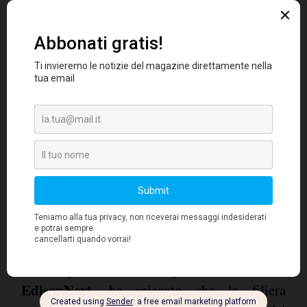
registrato un CAGR dell'8% nello stesso
periodo, confermando una migrazione verso il
value for money.
"Diventa strategico
proteggere la domanda attraverso proposte di
valore credibili, prezzi competitivi e
l'eliminazione delle inefficienze strutturali
lungo tutta la catena del valore",
prosegue
Carpanese.
L'energia è emersa come fattore cruciale per la
Marco Steardo
competitività del settore
.
,
Industry & Tertiary Director
di
EdisonNext
, ha spiegato che la filiera