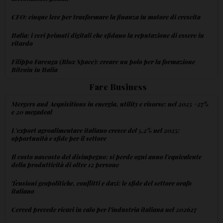
CFO: cinque leve per trasformare la finanza in motore di crescita
Italia: i veri primati digitali che sfidano la reputazione di essere in
ritardo
Filippo Farenga (Blox Space): creare un polo per la formazione
Bitcoin in Italia
Fare Business
Mergers and Acquisitions in energia, utility e risorse: nel 2025 +27%
e 20 megadeal
L'export agroalimentare italiano cresce del 5,2% nel 2025:
opportunità e sfide per il settore
Il costo nascosto del disimpegno: si perde ogni anno l'equivalente
della produttività di oltre 12 persone
Tensioni geopolitiche, conflitti e dazi: le sfide del settore orafo
italiano
Cerved prevede ricavi in calo per l'industria italiana nel 202627