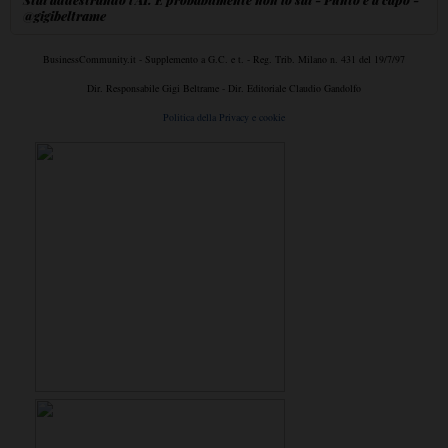
@gigibeltrame
BusinessCommunity.it - Supplemento a G.C. e t. - Reg. Trib. Milano n. 431 del 19/7/97
Dir. Responsabile Gigi Beltrame - Dir. Editoriale Claudio Gandolfo
Politica della Privacy e cookie