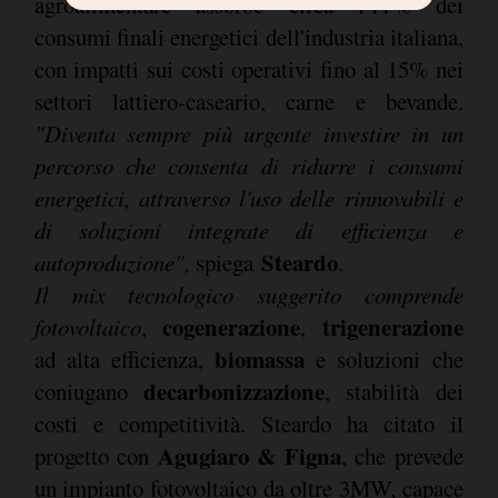
agroalimentare assorbe circa l'11% dei
consumi finali energetici dell'industria italiana,
con impatti sui costi operativi fino al 15% nei
settori lattiero-caseario, carne e bevande.
"Diventa sempre più urgente investire in un
percorso che consenta di ridurre i consumi
energetici, attraverso l'uso delle rinnovabili e
di soluzioni integrate di efficienza e
Steardo
autoproduzione",
spiega
.
Il mix tecnologico suggerito comprende
cogenerazione
trigenerazione
fotovoltaico
,
,
biomassa
ad alta efficienza,
e soluzioni che
decarbonizzazione
coniugano
, stabilità dei
costi e competitività. Steardo ha citato il
Agugiaro & Figna
progetto con
, che prevede
un impianto fotovoltaico da oltre 3MW, capace