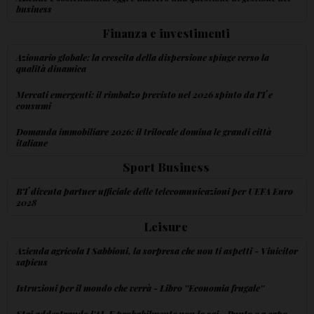
business
Finanza e investimenti
Azionario globale: la crescita della dispersione spinge verso la
qualità dinamica
Mercati emergenti: il rimbalzo previsto nel 2026 spinto da IT e
consumi
Domanda immobiliare 2026: il trilocale domina le grandi città
italiane
Sport Business
BT diventa partner ufficiale delle telecomunicazioni per UEFA Euro
2028
Leisure
Azienda agricola I Sabbioni, la sorpresa che non ti aspetti - Vinicitor
sapiens
Istruzioni per il mondo che verrà - Libro ''Economia frugale''
Stai addestrando l'AI. E probabilmente non lo sai - Punto e a capo -