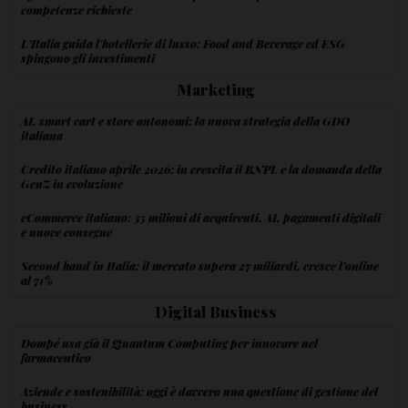
competenze richieste
L'Italia guida l'hotellerie di lusso: Food and Beverage ed ESG
spingono gli investimenti
Marketing
AI, smart cart e store autonomi: la nuova strategia della GDO
italiana
Credito italiano aprile 2026: in crescita il BNPL e la domanda della
GenZ in evoluzione
eCommerce italiano: 35 milioni di acquirenti, AI, pagamenti digitali
e nuove consegne
Second hand in Italia: il mercato supera 27 miliardi, cresce l'online
al 71%
Digital Business
Dompé usa già il Quantum Computing per innovare nel
farmaceutico
Aziende e sostenibilità: oggi è davvero una questione di gestione del
business