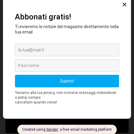
iniziative HR. È la capacità
dell'organizzazione di mitigare i rischi legati al
capitale umano - e di trasformarli in vantaggio
competitivo. Quando fiducia e sicurezza
mancano, ogni strategia diventa più lenta e più
costosa. Come per gli altri pilastri ESG, la
sfida per le aziende è trasformare questo
rischio in un vantaggio competitivo tangibile",
Andrea Zuanetti, CEO di Up2You
afferma
.