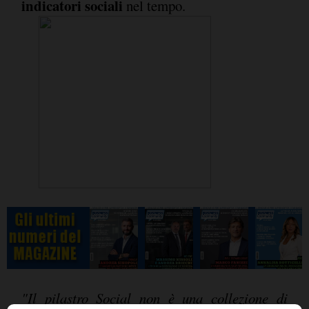
indicatori sociali
nel tempo.
"Il pilastro Social non è una collezione di