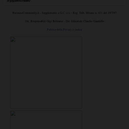
@gigibeltrame
BusinessCommunity.it - Supplemento a G.C. e t. - Reg. Trib. Milano n. 431 del 19/7/97
Dir. Responsabile Gigi Beltrame - Dir. Editoriale Claudio Gandolfo
Politica della Privacy e cookie