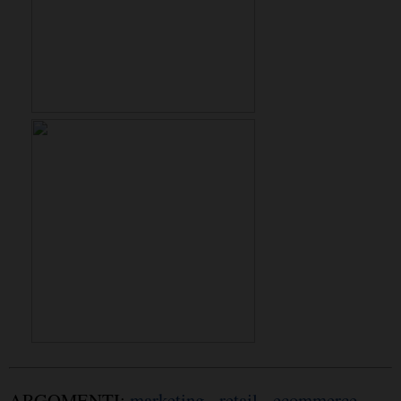
ARGOMENTI:
marketing
-
retail
-
ecommerce
-