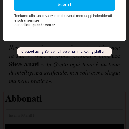
Tolki
localizzazione,
ha ridotto i tempi di
adattamento linguistico del 70%.
Non puoi vendere una trasformazione AI se non
la stai vivendo in prima persona
- conclude
Steve Anavi
-.
In Qonto ogni team è un team
di intelligenza artificiale, non solo come slogan
ma nella pratica
-.