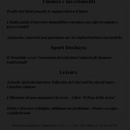
Finanza e investimenti
Il rally dei titoli growth: le ragioni dietro il balzo
L'Italia guida il mercato immobiliare europeo con offerta ampia e
prezzi stabili
Azionario: i mercati ora guardano ad AI e infrastrutture energetiche
Sport Business
Il Mondiale 2026: l'economia dei calciatori supera gli sponsor
tradizionali
Leisure
Azienda Agricola Barraco: il fascino dei vini nati in riva al mare -
Vinicitor sapiens
L'illusione di non mangiarci la terra - Libro ''Il Peso della terra''
Italia e ricerca e sviluppo, abbiamo un problema - Punto e a capo -
@gigibeltrame
BusinessCommunity.it - Supplemento a G.C. e t. - Reg. Trib. Milano n. 431 del 19/7/97