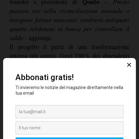
Qonto
founder e presidente di
-.
Presto
passare ore nella riconciliazione manuale o
inseguire fatture mancanti sembrerà antiquato
quanto telefonare in banca per controllare il
saldo
- aggiunge.
Il progetto è parte di una trasformazione
interna più ampia. Oggi l'86% dei dipendenti
Qonto
di
utilizza quotidianamente strumenti
AI in tutti i reparti. Nel 2024 è stato introdotto
Moshi
, un bot di supporto disponibile 24ore su
24 in otto lingue, che gestisce il 60% delle
richieste più comuni. Nel 2025 è stato lanciato
Germi
, agente AI per la gestione del rischio e
della compliance, mentre sul fronte tecnico gli
agenti autonomi hanno gestito 800 modifiche al
codice nel solo marzo2026. Per la