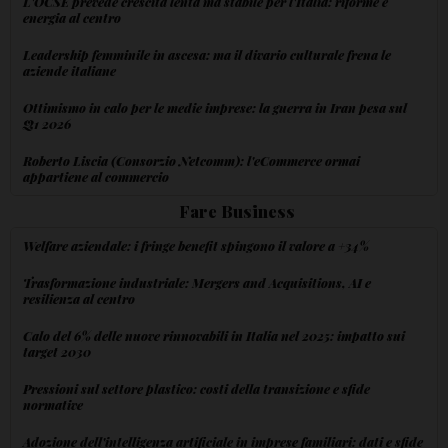
L'OCSE prevede crescita lenta ma stabile per l'Italia: riforme e
energia al centro
Leadership femminile in ascesa: ma il divario culturale frena le
aziende italiane
Ottimismo in calo per le medie imprese: la guerra in Iran pesa sul
Q1 2026
Roberto Liscia (Consorzio Netcomm): l'eCommerce ormai
appartiene al commercio
Fare Business
Welfare aziendale: i fringe benefit spingono il valore a +34%
Trasformazione industriale: Mergers and Acquisitions, AI e
resilienza al centro
Calo del 6% delle nuove rinnovabili in Italia nel 2025: impatto sui
target 2030
Pressioni sul settore plastico: costi della transizione e sfide
normative
Adozione dell'intelligenza artificiale in imprese familiari: dati e sfide