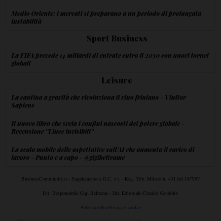
Medio Oriente: i mercati si preparano a un periodo di prolungata
instabilità
Sport Business
La FIFA prevede 14 miliardi di entrate entro il 2030 con nuovi tornei
globali
Leisure
La cantina a gravità che rivoluziona il vino friulano - Vinitor
Sapiens
Il nuovo libro che svela i confini nascosti del potere globale -
Recensione ''Linee invisibili''
La scala mobile delle aspettative sull'AI che aumenta il carico di
lavoro - Punto e a capo - @gigibeltrame
BusinessCommunity.it - Supplemento a G.C. e t. - Reg. Trib. Milano n. 431 del 19/7/97
Dir. Responsabile Gigi Beltrame - Dir. Editoriale Claudio Gandolfo
Politica della Privacy e cookie