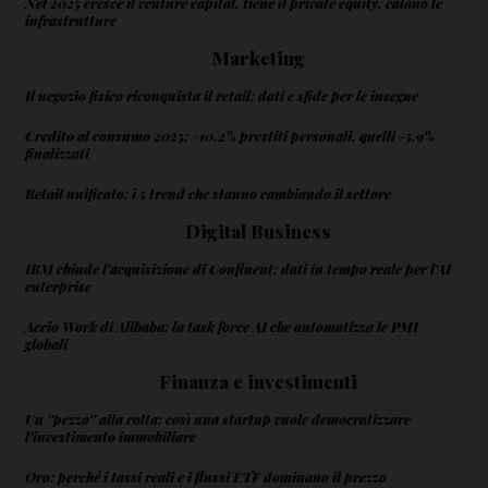
Nel 2025 cresce il venture capital, tiene il private equity, calano le
infrastrutture
Marketing
Il negozio fisico riconquista il retail: dati e sfide per le insegne
Credito al consumo 2025: +10,2% prestiti personali, quelli -5,9%
finalizzati
Retail unificato: i 5 trend che stanno cambiando il settore
Digital Business
IBM chiude l'acquisizione di Confluent: dati in tempo reale per l'AI
enterprise
Accio Work di Alibaba: la task force AI che automatizza le PMI
globali
Finanza e investimenti
Un ''pezzo'' alla volta: così una startup vuole democratizzare
l'investimento immobiliare
Oro: perché i tassi reali e i flussi ETF dominano il prezzo