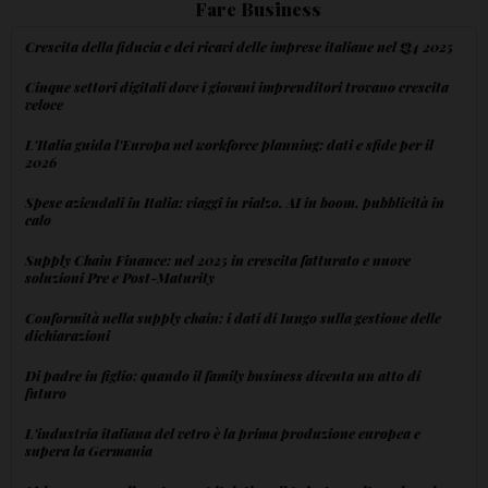
Fare Business
Crescita della fiducia e dei ricavi delle imprese italiane nel Q4 2025
Cinque settori digitali dove i giovani imprenditori trovano crescita
veloce
L'Italia guida l'Europa nel workforce planning: dati e sfide per il
2026
Spese aziendali in Italia: viaggi in rialzo, AI in boom, pubblicità in
calo
Supply Chain Finance: nel 2025 in crescita fatturato e nuove
soluzioni Pre e Post-Maturity
Conformità nella supply chain: i dati di Iungo sulla gestione delle
dichiarazioni
Di padre in figlio: quando il family business diventa un atto di
futuro
L'industria italiana del vetro è la prima produzione europea e
supera la Germania