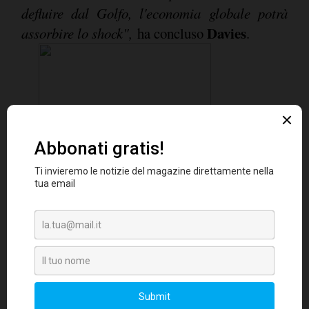
defluire dal Golfo, l'economia globale potrà
Davies
assorbire lo shock",
ha concluso
.