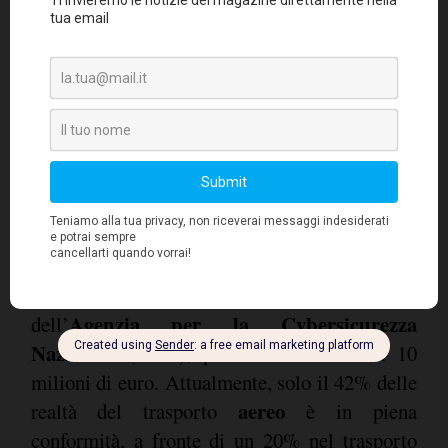
Direttiva europea NIS2
La
, recepita in Italia
D. Lgs. 138/2024
con il
, impone obblighi
stringenti per la cybersecurity nel settore dei
trasporti. Le aziende hanno tempo fino al 28
febbraio 2025 per registrarsi alla piattaforma
Agenzia per la Cybersicurezza
dell’
Nazionale
ACN
(
), pena sanzioni fino a 10
milioni di euro. Attualmente, solo il 42% delle
aereo
realtà del trasporto
è in piena
conformità, a fronte di un 20% nel trasporto