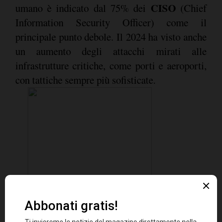
CISO
umano è indicato dal 75% dei
(Chief
Information Security Officer) come il
principale punto debole. Il 2024 ha visto anche
un aumento degli attacchi mirati alle
infrastrutture critiche, come porti e aeroporti,
con tattiche sempre più sofisticate.