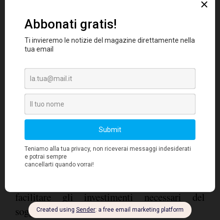
umane;
- Individuazione di nuovi progetti industriali,
compatibili con il territorio, innovativi e
sostenibili nel lungo periodo;
- Ricerca di investitori, avvalendosi di un
ampio network nazionale e internazionale;
- Analisi del business plan del progetto di
subentro;
- Supporto per la finanza agevolata, per
facilitare gli investimenti necessari del
soggetto subentrante;