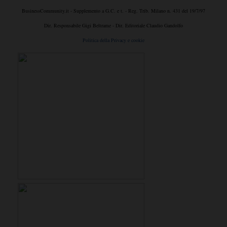
BusinessCommunity.it - Supplemento a G.C. e t. - Reg. Trib. Milano n. 431 del 19/7/97
Dir. Responsabile Gigi Beltrame - Dir. Editoriale Claudio Gandolfo
Politica della Privacy e cookie