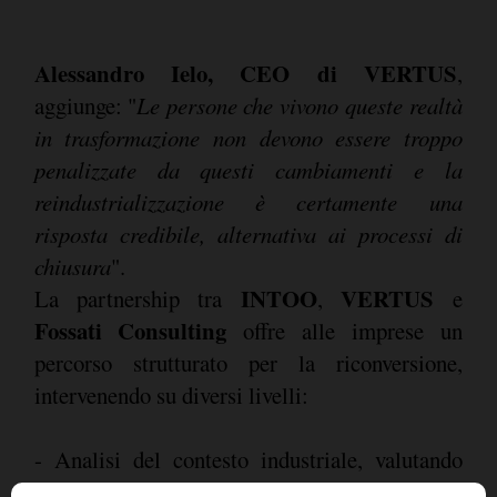
Alessandro Ielo, CEO di VERTUS
,
aggiunge: "
Le persone che vivono queste realtà
in trasformazione non devono essere troppo
penalizzate da questi cambiamenti e la
reindustrializzazione è certamente una
risposta credibile, alternativa ai processi di
chiusura
".
INTOO
VERTUS
La partnership tra
,
e
Fossati Consulting
offre alle imprese un
percorso strutturato per la riconversione,
intervenendo su diversi livelli:
- Analisi del contesto industriale, valutando
immobili, impianti, macchinari e risorse