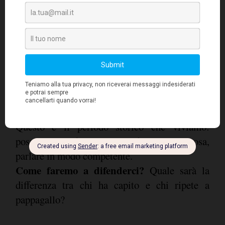
esperti, ma ovviamente non è così.
Un semplice prompt "scrivimi uno script per
un video di 3 minuti per i social che racconti i
vantaggi del Bitcoin" non fa di colui che legge
un esperto, ma certamente può avere parola e
comunque un'audience.
Questo è il periodo storico che viviamo:
possiamo sembrare esperti di qualsiasi cosa,
parlare in modo competente.
Come faremo a difenderci?
Quale sarà la
differenza tra chi ha capito e chi ripete a
pappagallo?