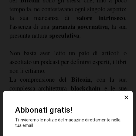
tempo fa, ne contestavano ogni singolo aspetto:
valore intrinseco
la sua mancanza di
,
garanzia governativa
l'assenza di una
, la sua
speculativa
presunta natura
.
Non basta aver letto un paio di articoli o
ascoltato un podcast per definirsi esperti, i libri
non li citiamo.
Bitcoin
La comprensione del
, con la sua
blockchain
complessa architettura
e le sue
dinamiche di mercato, richiede una serie di
studio
competenze, un bel po' di
.
Qualcuno dirà che con l'intelligenza artificiale
generativa oggi tutti possono essere degli