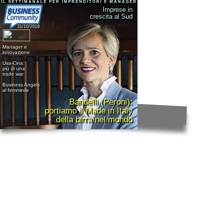
IL SETTIMANALE PER IMPRENDITORI E MANAGER
Imprese in
crescita al Sud
31/10/2018
Manager e
innovazione
Usa-Cina:
più di una
trade war
Business Angels
al femminile
Bandelli (Peroni):
portiamo il Made in Italy
della birra nel mondo